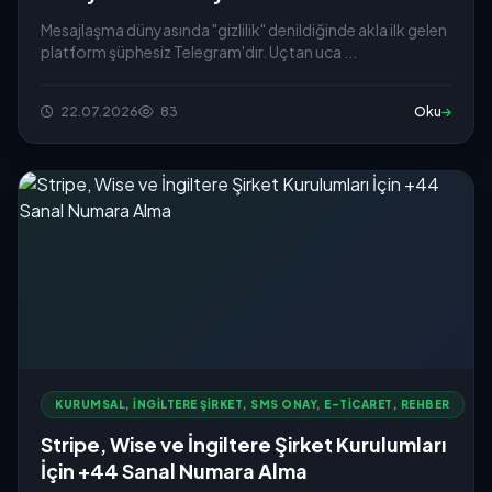
Mesajlaşma dünyasında "gizlilik" denildiğinde akla ilk gelen
platform şüphesiz Telegram'dır. Uçtan uca ...
22.07.2026
83
Oku
KURUMSAL, İNGILTERE ŞIRKET, SMS ONAY, E-TICARET, REHBER
Stripe, Wise ve İngiltere Şirket Kurulumları
İçin +44 Sanal Numara Alma