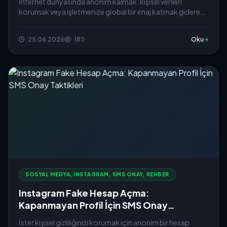
İnternet dünyasında anonim kalmak, kişisel verileri
korumak veya işletmenize global bir imaj katmak giderek
daha &o...
25.06.2026
183
Oku
SOSYAL MEDYA, INSTAGRAM, SMS ONAY, REHBER
Instagram Fake Hesap Açma:
Kapanmayan Profil İçin SMS Onay
Taktikleri
İster kişisel gizliliğinizi korumak için anonim bir hesap