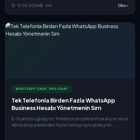
12.04.2026
441
Oku
WHATSAPP ONAY, SMS ONAY
Tek Telefonla Birden Fazla WhatsApp
Business Hesabı Yönetmenin Sırrı
E-ticaretle uğraşıyor, freelance projelere imza atıyor veya
dijital dünyada birden fazla markayı aynı anda yön...