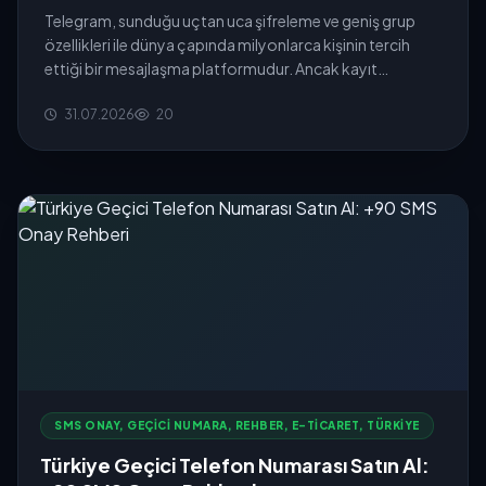
Telegram, sunduğu uçtan uca şifreleme ve geniş grup
özellikleri ile dünya çapında milyonlarca kişinin tercih
ettiği bir mesajlaşma platformudur. Ancak kayıt
aşamasında zorunlu ...
31.07.2026
20
SMS ONAY, GEÇICI NUMARA, REHBER, E-TICARET, TÜRKIYE
Türkiye Geçici Telefon Numarası Satın Al: