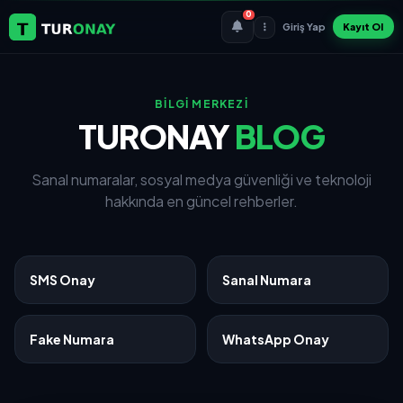
0
Giriş Yap
Kayıt Ol
BİLGİ MERKEZİ
TURONAY
BLOG
Sanal numaralar, sosyal medya güvenliği ve teknoloji
hakkında en güncel rehberler.
SMS Onay
Sanal Numara
Fake Numara
WhatsApp Onay