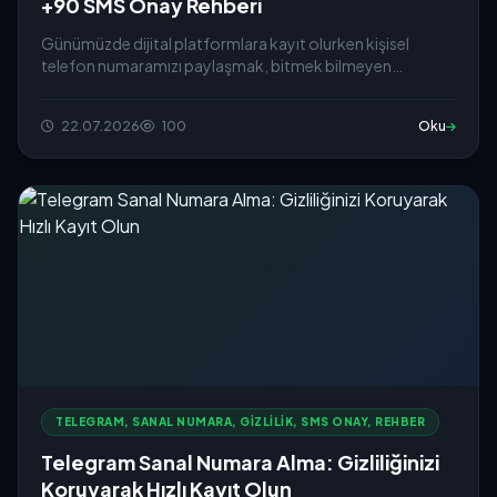
+90 SMS Onay Rehberi
Günümüzde dijital platformlara kayıt olurken kişisel
telefon numaramızı paylaşmak, bitmek bilmeyen
reklam...
22.07.2026
100
Oku
TELEGRAM, SANAL NUMARA, GIZLILIK, SMS ONAY, REHBER
Telegram Sanal Numara Alma: Gizliliğinizi
Koruyarak Hızlı Kayıt Olun