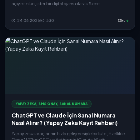
açıyor olun, ister bir dijital ajans olarak &cce...
24.06.2026
330
Oku
YAPAY ZEKA, SMS ONAY, SANAL NUMARA
ChatGPT ve Claude İçin Sanal Numara
Nasıl Alınır? (Yapay Zeka Kayıt Rehberi)
Yapay zeka araçlarının hızla gelişmesiyle birlikte, özellikle
OpenAI (ChatGPT) ve Anthropic (Claude AI) gibi...