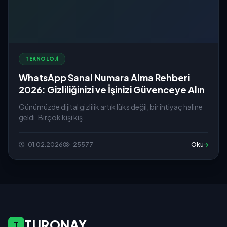
TEKNOLOJI
WhatsApp Sanal Numara Alma Rehberi
2026: Gizliliğinizi ve İşinizi Güvenceye Alın
Günümüzde dijital gizlilik artık lüks değil, bir ihtiyaç haline
geldi. Birçok kişi kiş...
01.02.2026
25577
Oku
TURONAY
T