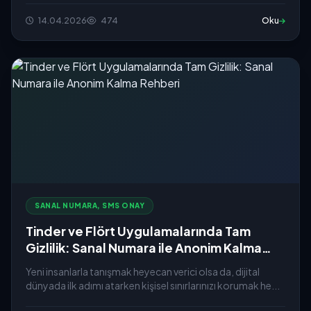
14.04.2026
474
Oku
SANAL NUMARA, SMS ONAY
Tinder ve Flört Uygulamalarında Tam
Gizlilik: Sanal Numara ile Anonim Kalma
Rehberi
Yeni insanlarla tanışmak heyecan verici olsa da, dijital
dünyada ilk adımı atarken kişisel sınırlarınızı korumak he...