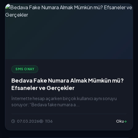
SMS ONAY
Bedava Fake Numara Almak Mümkün mü?
Efsaneler ve Gerçekler
İnternette hesap açarken birçok kullanıcı aynı soruyu
soruyor: “Bedava fake numara a...
07.03.2026
1136
Oku