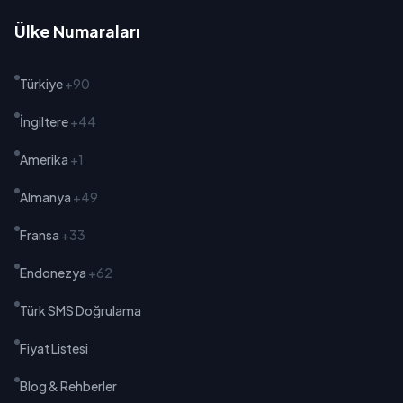
Ülke Numaraları
Türkiye
+90
İngiltere
+44
Amerika
+1
Almanya
+49
Fransa
+33
Endonezya
+62
Türk SMS Doğrulama
Fiyat Listesi
Blog & Rehberler