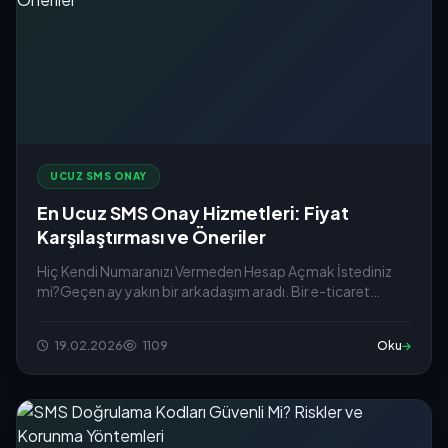
UCUZ SMS ONAY
En Ucuz SMS Onay Hizmetleri: Fiyat
Karşılaştırması ve Öneriler
Hiç Kendi Numaranızı Vermeden Hesap Açmak İstediniz
mi?Geçen ay yakın bir arkadaşım aradı. Bir e-ticaret
sitesine üye ol...
19.02.2026
1109
Oku