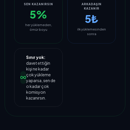
SEN KAZANIRSIN
ARKADAŞIN
KAZANIR
5%
5₺
her yüklemeden,
ilk yüklemesinden
ömür boyu
sonra
Sınır yok:
davet ettiğin
kişi ne kadar
çok yükleme
yaparsa, sen de
o kadar çok
komisyon
kazanırsın.