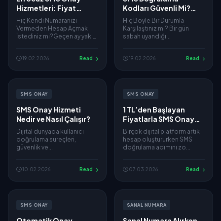
Hizmetleri: Fiyat
Kodları Güvenli Mi?
Karşılaştırması ve
Riskler ve Korunma
Hiç Kendi Numaranızı
Hiç Böyle Bir Durumla
Öneriler
Yöntemleri
Vermeden Hesap Açmak
Karşılaştınız mı? Bir gün
İstediniz mi?Geçen ay yakın
sabah uyandığı...
bir arkada...
19.02.2026
Read
19.02.2026
Read
SMS ONAY
SMS ONAY
SMS Onay Hizmeti
1 TL’den Başlayan
Nedir ve Nasıl Çalışır?
Fiyatlarla SMS Onay
Hizmeti: Cebinizi
Dijital dünyada kullanıcı
Birçok dijital platform artık
Düşünen Çözümler
doğrulama süreçleri,
hesap oluştururken SMS
güvenlik ve...
doğrulama adımını zo...
10.02.2026
Read
07.03.2026
Read
SMS ONAY
SANAL NUMARA
Otomatik Onay
Sanal Numara Alırken