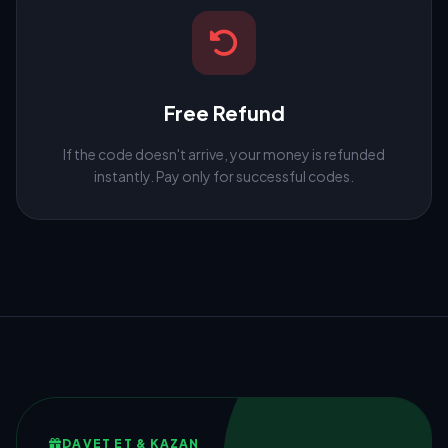
Free Refund
If the code doesn't arrive, your money is refunded
instantly. Pay only for successful codes.
DAVET ET & KAZAN