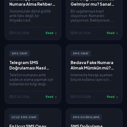
Numara Alma Rehberi
Gelmiyor mu? Sanal
2026: Gizliliğinizi ve
Numara ile Kesin
Günümüzde dijital gizlilik
Bir uygulamaya kayıt
İşinizi Güvenceye Alın
Çözüm
artık lüks değil, bir
oluyorsun. Numaranı
ihtiya&cced...
yazıyorsun. Bekliyorsun…
ama SMS...
01.02.2026
Read
28.02.2026
Read
SMS ONAY
SMS ONAY
Telegram SMS
Bedava Fake Numara
Doğrulaması Nasıl
Almak Mümkün mü?
Yapılır? Sanal Numara
Efsaneler ve Gerçekler
Telefon numarası artık
İnternette hesap açarken
ile Hızlı ve Güvenli Kayıt
sadece arama yapmak için
birçok kullanıcı aynı sor...
(2026)
kullanılan bir bilgi deği...
23.02.2026
Read
07.03.2026
Read
UCUZ SMS ONAY
SMS DOĞRULAMA
En Ucuz SMS Onay
SMS Doğrulama