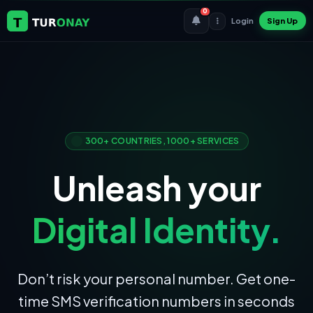
0
Login
Sign Up
300+ COUNTRIES, 1000+ SERVICES
Unleash your
Digital Identity.
Don’t risk your personal number. Get one-
time SMS verification numbers in seconds