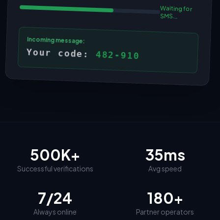
Waiting for
SMS...
Incoming message:
Your code:
482-910
500K+
35ms
Successful verifications
Avg speed
7/24
180+
Always online
Partner operators