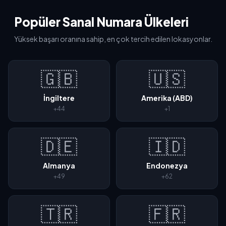
Popüler Sanal Numara Ülkeleri
Yüksek başarı oranına sahip, en çok tercih edilen lokasyonlar.
🇬🇧
🇺🇸
İngiltere
Amerika (ABD)
+44
+1
🇩🇪
🇮🇩
Almanya
Endonezya
+49
+62
🇹🇷
🇫🇷