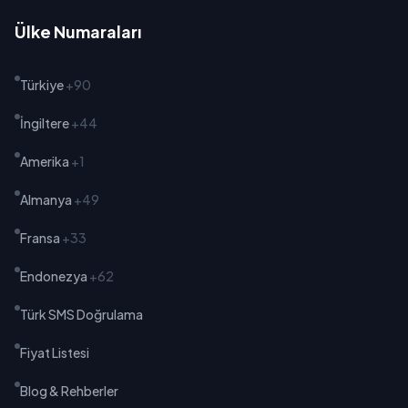
Ülke Numaraları
Türkiye
+90
İngiltere
+44
Amerika
+1
Almanya
+49
Fransa
+33
Endonezya
+62
Türk SMS Doğrulama
Fiyat Listesi
Blog & Rehberler