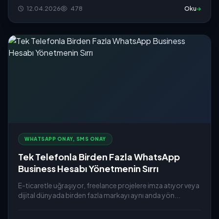
12.04.2026
478
Oku
WHATSAPP ONAY, SMS ONAY
Tek Telefonla Birden Fazla WhatsApp
Business Hesabı Yönetmenin Sırrı
E-ticaretle uğraşıyor, freelance projelere imza atıyor veya
dijital dünyada birden fazla markayı aynı anda yön...