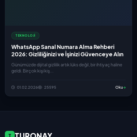
TEKNOLOJI
WhatsApp Sanal Numara Alma Rehberi
2026: Gizliliğinizi ve İşinizi Güvenceye Alın
Günümüzde dijital gizlilik artık lüks değil, bir ihtiyaç haline
geldi. Birçok kişi kiş...
01.02.2026
25595
Oku
TURONAY
T