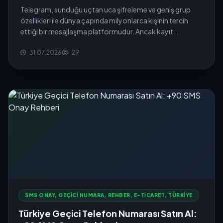
Telegram, sunduğu uçtan uca şifreleme ve geniş grup
özellikleri ile dünya çapında milyonlarca kişinin tercih
ettiği bir mesajlaşma platformudur. Ancak kayıt
aşamasında zorunlu ...
31.07.2026
29
SMS ONAY, GEÇICI NUMARA, REHBER, E-TICARET, TÜRKIYE
Türkiye Geçici Telefon Numarası Satın Al: