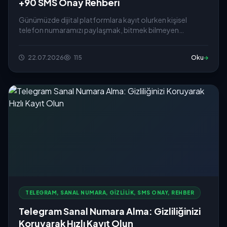
+90 SMS Onay Rehberi
Günümüzde dijital platformlara kayıt olurken kişisel
telefon numaramızı paylaşmak, bitmek bilmeyen
reklam...
22.07.2026
115
Oku
TELEGRAM, SANAL NUMARA, GIZLILIK, SMS ONAY, REHBER
Telegram Sanal Numara Alma: Gizliliğinizi
Koruyarak Hızlı Kayıt Olun