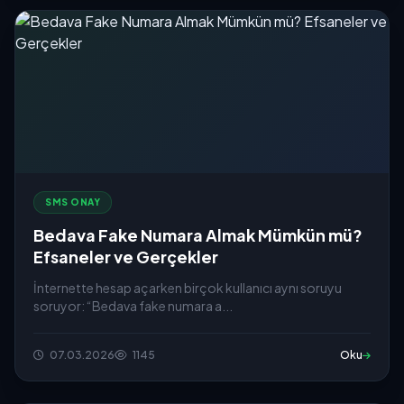
SMS ONAY
Bedava Fake Numara Almak Mümkün mü?
Efsaneler ve Gerçekler
İnternette hesap açarken birçok kullanıcı aynı soruyu
soruyor: “Bedava fake numara a...
07.03.2026
1145
Oku