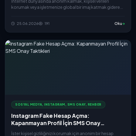
İnternet dünyasında anonim kalmak, kişisel verileri
korumak veya işletmenize global bir imaj katmak giderek
daha &o...
25.06.2026
191
Oku
SOSYAL MEDYA, INSTAGRAM, SMS ONAY, REHBER
Instagram Fake Hesap Açma:
Kapanmayan Profil İçin SMS Onay
Taktikleri
İster kişisel gizliliğinizi korumak için anonim bir hesap