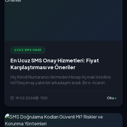
UCUZ SMS ONAY
En Ucuz SMS Onay Hizmetleri: Fiyat
Karşılaştırması ve Öneriler
Hiç Kendi Numaranızı Vermeden Hesap Açmak İstediniz
mi?Geçen ay yakın bir arkadaşım aradı. Bir e-ticaret
sitesine üye ol...
19.02.2026
1120
Oku