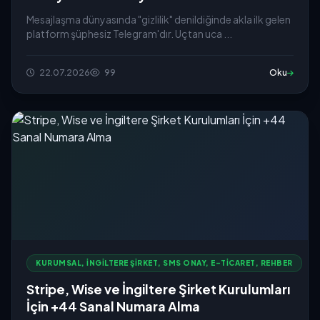
Mesajlaşma dünyasında "gizlilik" denildiğinde akla ilk gelen
platform şüphesiz Telegram'dır. Uçtan uca ...
22.07.2026
99
Oku
KURUMSAL, İNGILTERE ŞIRKET, SMS ONAY, E-TICARET, REHBER
Stripe, Wise ve İngiltere Şirket Kurulumları
İçin +44 Sanal Numara Alma