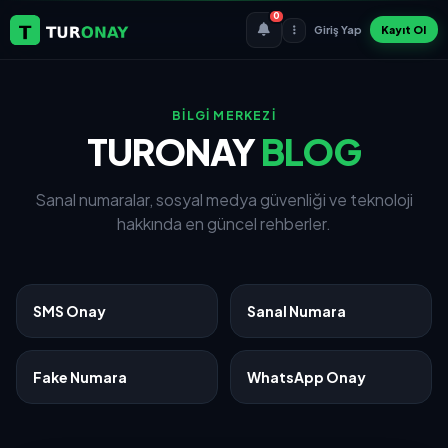
0
Giriş Yap
Kayıt Ol
BİLGİ MERKEZİ
TURONAY
BLOG
Sanal numaralar, sosyal medya güvenliği ve teknoloji
hakkında en güncel rehberler.
SMS Onay
Sanal Numara
Fake Numara
WhatsApp Onay