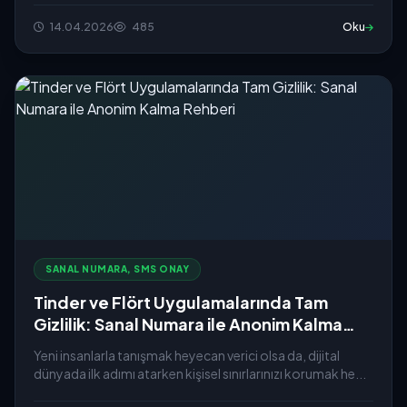
14.04.2026
485
Oku
SANAL NUMARA, SMS ONAY
Tinder ve Flört Uygulamalarında Tam
Gizlilik: Sanal Numara ile Anonim Kalma
Rehberi
Yeni insanlarla tanışmak heyecan verici olsa da, dijital
dünyada ilk adımı atarken kişisel sınırlarınızı korumak he...