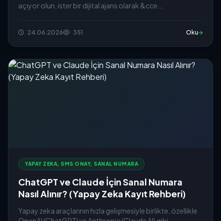
açıyor olun, ister bir dijital ajans olarak &cce...
24.06.2026
351
Oku
YAPAY ZEKA, SMS ONAY, SANAL NUMARA
ChatGPT ve Claude İçin Sanal Numara
Nasıl Alınır? (Yapay Zeka Kayıt Rehberi)
Yapay zeka araçlarının hızla gelişmesiyle birlikte, özellikle
OpenAI (ChatGPT) ve Anthropic (Claude AI) gibi...