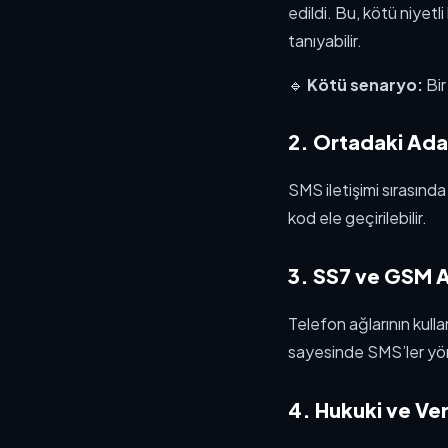
edildi. Bu, kötü niyet
tanıyabilir.
🔹
Kötü senaryo:
Bir
2. Ortadaki Ada
SMS iletişimi sırasında 
kod ele geçirilebilir.
3. SS7 ve GSM A
Telefon ağlarının kulla
sayesinde SMS’ler yönle
4. Hukuki ve Ve