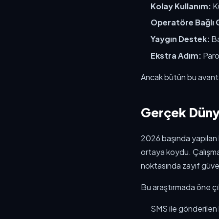
Kolay Kullanım:
Ku
Operatöre Bağlı 
Yaygın Destek:
Ba
Ekstra Adım:
Parol
Ancak bütün bu avan
Gerçek Dünya
2026 başında yapılan k
ortaya koydu. Çalışm
noktasında zayıf güvenl
Bu araştırmada öne çı
SMS ile gönderilen