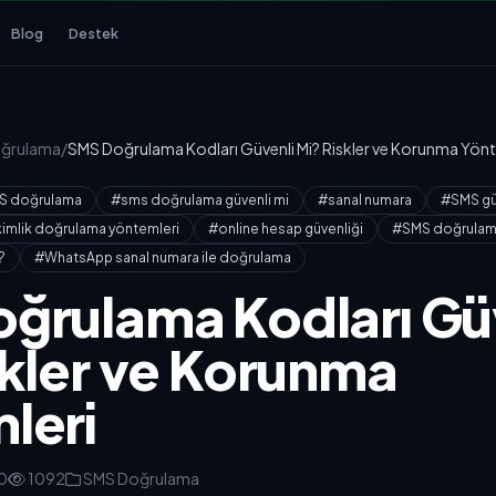
Blog
Destek
ğrulama
/
SMS Doğrulama Kodları Güvenli Mi? Riskler ve Korunma Yönt
S doğrulama
#sms doğrulama güvenli mi
#sanal numara
#SMS güv
imlik doğrulama yöntemleri
#online hesap güvenliği
#SMS doğrulama 
?
#WhatsApp sanal numara ile doğrulama
ğrulama Kodları Gü
skler ve Korunma
leri
0
1092
SMS Doğrulama