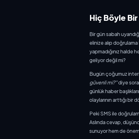
Hiç Böyle Bir
Bir gün sabah uyandığ
elinize alıp doğrulama
yapmadığınız halde hes
geliyor değil mi?
Bugün çoğumuz intern
güvenli mi?”
diye soran
günlük haber başlıkların
olaylarının arttığı b
Peki SMS ile doğrulam
Aslında cevap, düşünd
sunuyor hem de önemli 