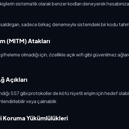
li kişilerin sistematik olarak benzer kodları deneyerek hesabını
 saldırgan, sadece birkaç denemeyle sistemdeki bir kodu tahmi
m (MITM) Atakları
şifreleme olmadığı için, özellikle açık wifi gibi güvenilmez ağlard
ğ Açıkları
ndığı SS7 gibi protokoller de kötü niyetli erişim için hedef olabil
ndirilebilir veya çalınabilir.
ri Koruma Yükümlülükleri