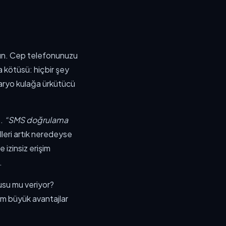
nün. Cep telefonunuzu
a kötüsü: hiçbir şey
naryo kulağa ürkütücü
z.
“SMS doğrulama
alleri artık neredeyse
e izinsiz erişim
.
usu mu veriyor?
m büyük avantajlar