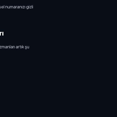
l numaranızı gizli
rı
zmanları artık şu