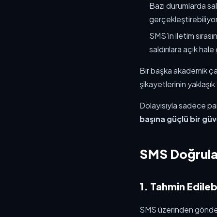
Bazı durumlarda sald
gerçekleştirebiliyor
SMS’in iletim sırası
saldırılara açık hale
Bir başka akademik çal
şikayetlerinin yaklaşı
Dolayısıyla sadece pa
başına güçlü bir güv
SMS Doğrulam
1. Tahmin Edileb
SMS üzerinden gönderi