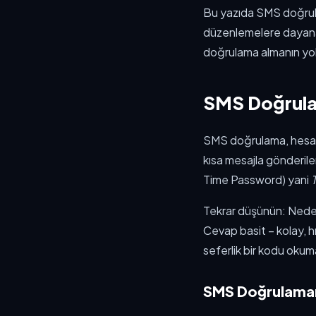
Bu yazıda SMS doğrulam
düzenlemelere dayanar
doğrulama almanın yol
SMS Doğrulam
SMS doğrulama, hesapl
kısa mesajla gönderile
Time Password) yani
T
Tekrar düşünün: Ned
Cevap basit – kolay, hı
seferlik bir kodu okuma
SMS Doğrulamanı