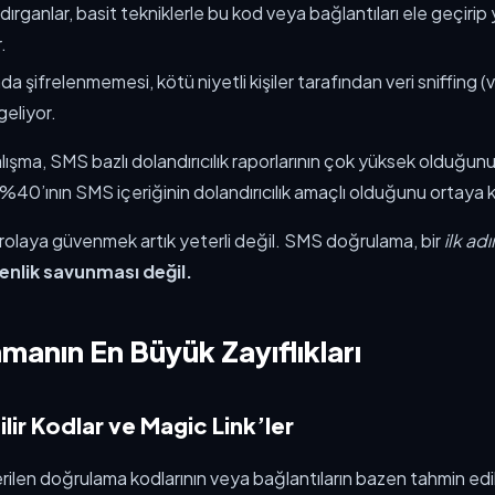
ırganlar, basit tekniklerle bu kod veya bağlantıları ele geçirip y
.
nda şifrelenmemesi, kötü niyetli kişiler tarafından veri sniffing (v
 geliyor.
ışma, SMS bazlı dolandırıcılık raporlarının çok yüksek olduğunu 
k %40’ının SMS içeriğinin dolandırıcılık amaçlı olduğunu ortaya
rolaya güvenmek artık yeterli değil. SMS doğrulama, bir
ilk ad
enlik savunması değil.
anın En Büyük Zayıflıkları
ilir Kodlar ve Magic Link’ler
len doğrulama kodlarının veya bağlantıların bazen tahmin edile