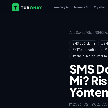
Ana Sayfa
Numara Al
Fiyatlar
Ana Sayfa
/
Blog
/
SMS Do
SMS Doğrulama
#SM
#MFA alternatifleri
#k
#sanal numara güvenli mi
SMS Do
Mi? Ri
Yöntem
2026-02-19 02:47:0