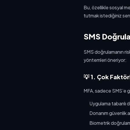
Bu, özellikle sosyal m
tutmak istediğiniz sena
SMS Doğrulam
SMS doğrulamanın risk
yöntemleri öneriyor:
💡 1. Çok Faktö
MFA, sadece SMS’e g
Uygulama tabanlı 
Donanım güvenlik a
Biometrik doğrula