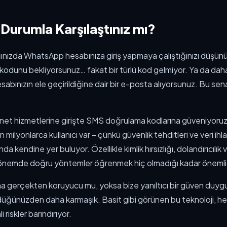
 Durumla Karşılaştınız mı?
ınızda WhatsApp hesabınıza giriş yapmaya çalıştığınızı düşü
 kodunu bekliyorsunuz… fakat bir türlü kod gelmiyor. Ya da dah
abınızın ele geçirildiğine dair bir e-posta alıyorsunuz. Bu se
et hizmetlerine girişte SMS doğrulama kodlarına güveniyoru
 milyonlarca kullanıcı var – çünkü güvenlik tehditleri ve veri ihl
da kendine yer buluyor. Özellikle kimlik hırsızlığı, dolandırıcılık v
ir dönemde doğru yöntemler öğrenmek hiç olmadığı kadar önemli
a gerçekten koruyucu mu, yoksa bize yanıltıcı bir güven duyg
üğünüzden daha karmaşık. Basit gibi görünen bu teknoloji, he
riskler barındırıyor.