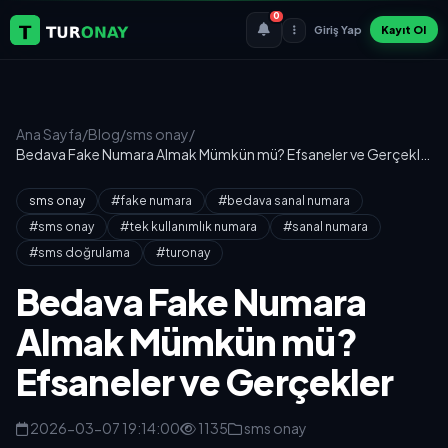
0
Giriş Yap
Kayıt Ol
Ana Sayfa
/
Blog
/
sms onay
/
Bedava Fake Numara Almak Mümkün mü? Efsaneler ve Gerçekler
sms onay
#fake numara
#bedava sanal numara
#sms onay
#tek kullanımlık numara
#sanal numara
#sms doğrulama
#turonay
Bedava Fake Numara
Almak Mümkün mü?
Efsaneler ve Gerçekler
2026-03-07 19:14:00
1135
sms onay