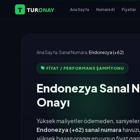
Ana Sayfa
Numara Al
Fiyatlar
Ana Sayfa
/
Sanal Numara
/
Endonezya (+62)
FIYAT / PERFORMANS ŞAMPIYONU
Endonezya Sanal Nu
Onayı
Yüksek maliyetler ödemeden, saniyeler i
Endonezya (+62) sanal numara
havuzu
yüksek başarı oranını en uygun fiyat gara