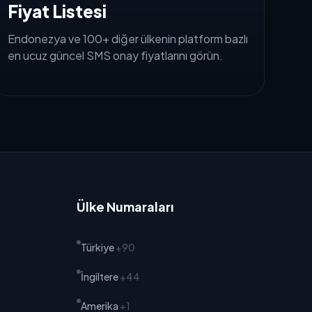
Fiyat Listesi
Endonezya ve 100+ diğer ülkenin platform bazlı
en ucuz güncel SMS onay fiyatlarını görün.
Ülke Numaraları
Türkiye
+90
İngiltere
+44
Amerika
+1