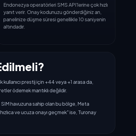
Endonezya operatörleri SMS API'lerine çok hızlı
yanıt verir. Onay kodunuzu gönderdiğiniz an,
panelinize düşme süresi genellikle 10 saniyenin
altındadır.
dilmeli?
 kullanıcı prestij için +44 veya +1 arasa da,
etler ödemek mantıklı değildir.
P) SIM havuzuna sahip olan bu bölge, Meta
 "hızlıca ve ucuza onayı geçmek" ise, Turonay