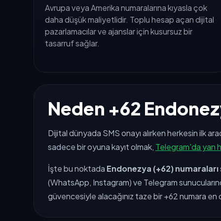
Avrupa veya Amerika numaralarına kıyasla çok
daha düşük maliyetlidir. Toplu hesap açan dijital
pazarlamacılar ve ajanslar için kusursuz bir
tasarruf sağlar.
Neden +62 Endonezy
Dijital dünyada SMS onayı alırken herkesin ilk ara
sadece bir oyuna kayıt olmak,
Telegram'da yan 
İşte bu noktada
Endonezya (+62) numaraları
(WhatsApp, Instagram) ve Telegram sunucularında 
güvencesiyle alacağınız taze bir +62 numara en d