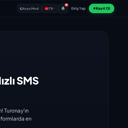
0
Giriş Yap
Kayıt Ol
Koyu Mod
TR
ızlı SMS
n! Turonay'ın
tformlarda en