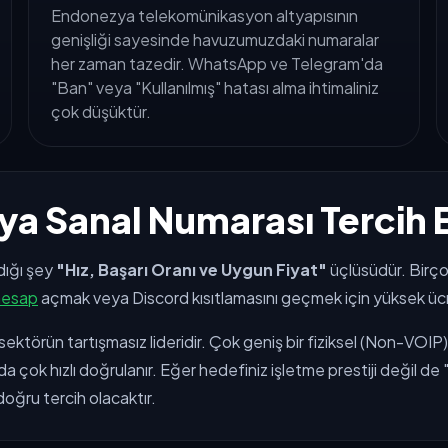
Endonezya telekomünikasyon altyapısının
genişliği sayesinde havuzumuzdaki numaralar
her zaman tazedir. WhatsApp ve Telegram'da
"Ban" veya "Kullanılmış" hatası alma ihtimaliniz
çok düşüktür.
a Sanal Numarası Tercih E
dığı şey
"Hız, Başarı Oranı ve Uygun Fiyat"
üçlüsüdür. Birçok
hesap
açmak veya Discord kısıtlamasını geçmek için yüksek ücr
sektörün tartışmasız lideridir. Çok geniş bir fiziksel (Non-VOI
çok hızlı doğrulanır. Eğer hedefiniz işletme prestiji değil de
oğru tercih olacaktır.