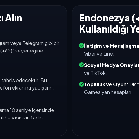
 Alın
Endonezya (+
Kullanıldığı Y
ram veya Telegram gibi bir
İletişim ve Mesajlaşma
a (+62)" seçeneğine
Viber ve Line.
Sosyal Medya Onaylar
ve TikTok.
 tahsis edecektir. Bu
Topluluk ve Oyun:
Dis
efon ekranına yapıştırın.
Games yan hesapları.
ma 10 saniye içerisinde
i hesabınızın tadını