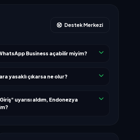
Destek Merkezi
hatsApp Business açabilir miyim?
a yasaklı çıkarsa ne olur?
Giriş" uyarısı aldım, Endonezya
yim?