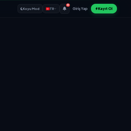
0
Giriş Yap
Kayıt Ol
Koyu Mod
TR