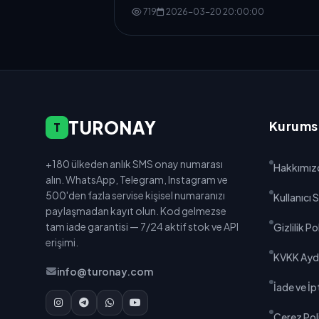
ipuçları bu rehberde.
719
2026-03-20 20:00:00
TURONAY
Kurums
T
+180 ülkeden anlık SMS onay numarası
Hakkımız
alın. WhatsApp, Telegram, Instagram ve
500'den fazla servise kişisel numaranızı
Kullanıcı
paylaşmadan kayıt olun. Kod gelmezse
tam iade garantisi — 7/24 aktif stok ve API
Gizlilik Po
erişimi.
KVKK Ayd
info@turonay.com
İade ve İpt
Çerez Poli