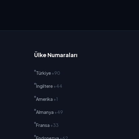
Ülke Numaraları
Türkiye
+90
İngiltere
+44
Amerika
+1
Almanya
+49
Fransa
+33
Endonezya
+62