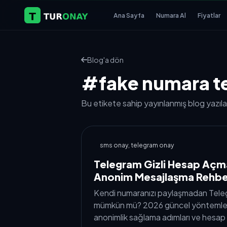
Ana Sayfa
Numara Al
Fiyatlar
Blog'a dön
#fake numara t
Bu etikete sahip yayınlanmış blog yazılar
sms onay, telegram onay
Telegram Gizli Hesap Açma
Anonim Mesajlaşma Rehbe
Kendi numaranızı paylaşmadan Tel
mümkün mü? 2026 güncel yöntemleri,
anonimlik sağlama adımları ve hesap g