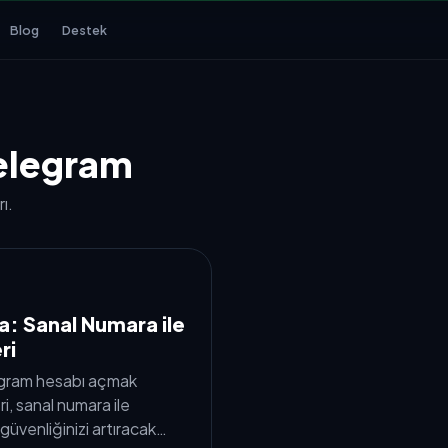
Blog
Destek
elegram
ı.
: Sanal Numara ile
ri
egram hesabı açmak
 sanal numara ile
üvenliğinizi artıracak