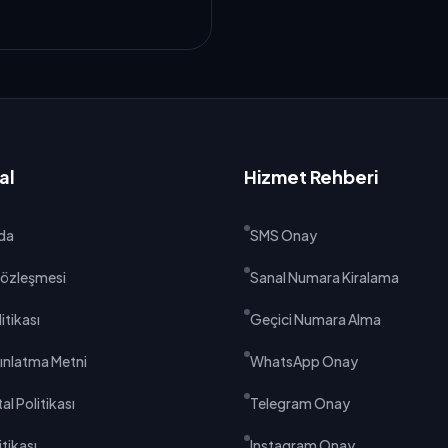
al
Hizmet Rehberi
da
SMS Onay
 Sözleşmesi
Sanal Numara Kiralama
litikası
Geçici Numara Alma
ınlatma Metni
WhatsApp Onay
al Politikası
Telegram Onay
tikası
Instagram Onay