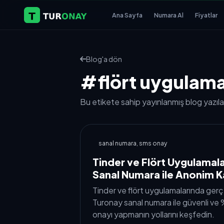
Ana Sayfa
Numara Al
Fiyatlar
Blog'a dön
#flört uygulamala
Bu etikete sahip yayınlanmış blog yazılar
sanal numara, sms onay
Tinder ve Flört Uygulamala
Sanal Numara ile Anonim K
Tinder ve flört uygulamalarında gerç
Turonay sanal numara ile güvenli v
onayı yapmanın yollarını keşfedin.