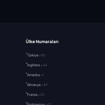
Ülke Numaraları
Türkiye
+90
İngiltere
+44
Amerika
+1
Almanya
+49
Fransa
+33
Endonezya
+62