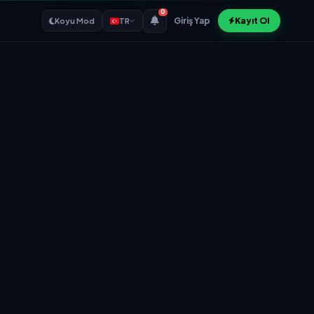
0
Giriş Yap
Kayıt Ol
Koyu Mod
TR