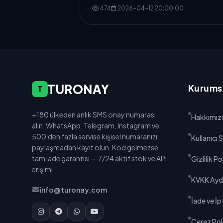
474
2026-04-12 20:00:00
TURONAY
Kurums
T
+180 ülkeden anlık SMS onay numarası
Hakkımız
alın. WhatsApp, Telegram, Instagram ve
500'den fazla servise kişisel numaranızı
Kullanıcı
paylaşmadan kayıt olun. Kod gelmezse
tam iade garantisi — 7/24 aktif stok ve API
Gizlilik Po
erişimi.
KVKK Ayd
info@turonay.com
İade ve İpt
Çerez Poli