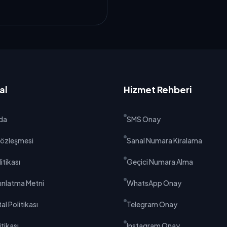
al
Hizmet Rehberi
da
SMS Onay
 Sözleşmesi
Sanal Numara Kiralama
litikası
Geçici Numara Alma
ınlatma Metni
WhatsApp Onay
al Politikası
Telegram Onay
tikası
Instagram Onay