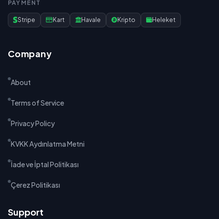
PAYMENT
Stripe
Kart
Havale
Kripto
Heleket
Company
About
Terms of Service
Privacy Policy
KVKK Aydınlatma Metni
İade ve İptal Politikası
Çerez Politikası
Support