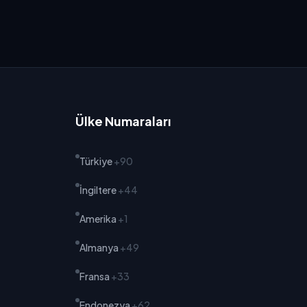
Ülke Numaraları
Türkiye
+90
İngiltere
+44
Amerika
+1
Almanya
+49
Fransa
+33
Endonezya
+62