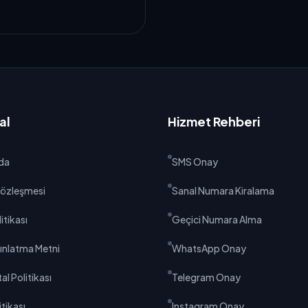
al
Hizmet Rehberi
da
SMS Onay
 Sözleşmesi
Sanal Numara Kiralama
litikası
Geçici Numara Alma
ınlatma Metni
WhatsApp Onay
al Politikası
Telegram Onay
tikası
Instagram Onay