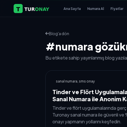
Ana Sayfa
Numara Al
Fiyatlar
Blog'a dön
#numara gözük
Bu etikete sahip yayınlanmış blog yazılar
sanal numara, sms onay
Tinder ve Flört Uygulamala
Sanal Numara ile Anonim K
Tinder ve flört uygulamalarında gerç
Turonay sanal numara ile güvenli v
onayı yapmanın yollarını keşfedin.