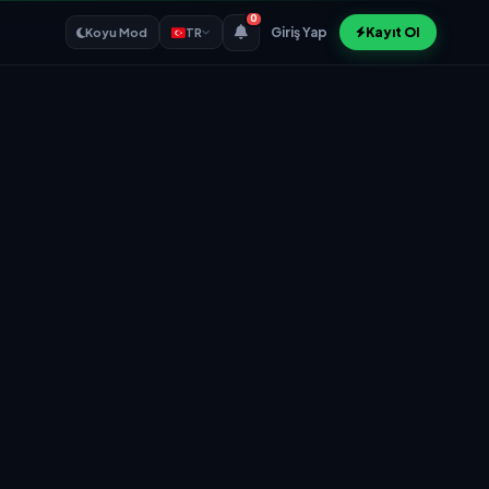
0
Giriş Yap
Kayıt Ol
Koyu Mod
TR