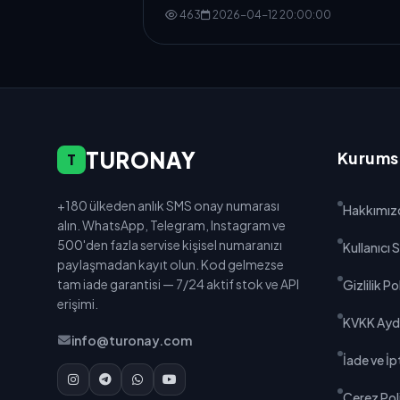
463
2026-04-12 20:00:00
TURONAY
Kurums
T
+180 ülkeden anlık SMS onay numarası
Hakkımız
alın. WhatsApp, Telegram, Instagram ve
500'den fazla servise kişisel numaranızı
Kullanıcı
paylaşmadan kayıt olun. Kod gelmezse
tam iade garantisi — 7/24 aktif stok ve API
Gizlilik Po
erişimi.
KVKK Ayd
info@turonay.com
İade ve İpt
Çerez Poli