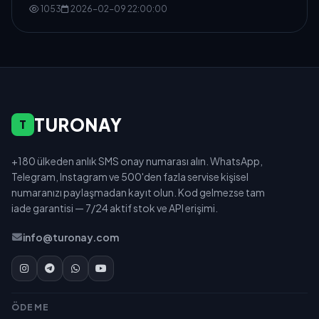
1053
2026-02-09 22:00:00
TURONAY
T
+180 ülkeden anlık SMS onay numarası alın. WhatsApp,
Telegram, Instagram ve 500'den fazla servise kişisel
numaranızı paylaşmadan kayıt olun. Kod gelmezse tam
iade garantisi — 7/24 aktif stok ve API erişimi.
info@turonay.com
ÖDEME