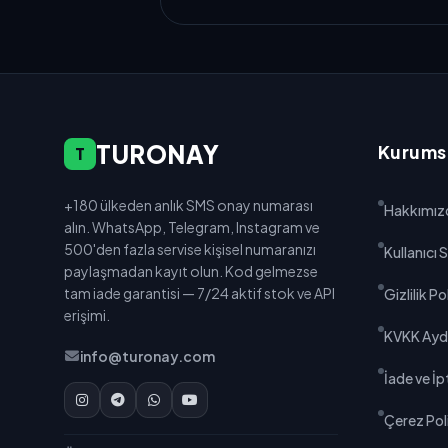
TURONAY
Kurums
T
+180 ülkeden anlık SMS onay numarası
Hakkımız
alın. WhatsApp, Telegram, Instagram ve
500'den fazla servise kişisel numaranızı
Kullanıcı
paylaşmadan kayıt olun. Kod gelmezse
tam iade garantisi — 7/24 aktif stok ve API
Gizlilik Po
erişimi.
KVKK Ayd
info@turonay.com
İade ve İpt
Çerez Poli