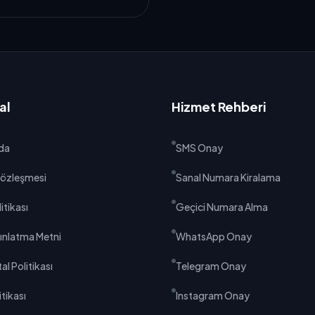
al
Hizmet Rehberi
da
SMS Onay
 Sözleşmesi
Sanal Numara Kiralama
litikası
Geçici Numara Alma
ınlatma Metni
WhatsApp Onay
al Politikası
Telegram Onay
tikası
Instagram Onay