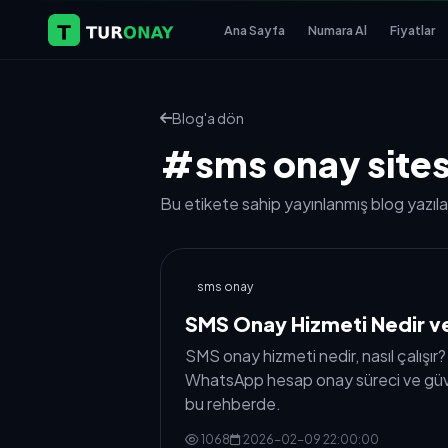
Ana Sayfa
Numara Al
Fiyatlar
Blog'a dön
#sms onay sites
Bu etikete sahip yayınlanmış blog yazılar
sms onay
SMS Onay Hizmeti Nedir ve 
SMS onay hizmeti nedir, nasıl çalışır?
WhatsApp hesap onay süreci ve güv
bu rehberde.
1068
2026-02-09 22:00:00