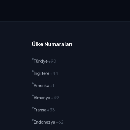
Ülke Numaraları
Türkiye
+90
İngiltere
+44
Amerika
+1
Almanya
+49
Fransa
+33
Endonezya
+62