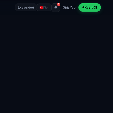
0
Giriş Yap
Kayıt Ol
Koyu Mod
TR