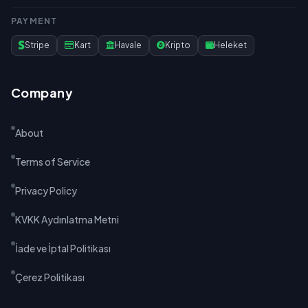
PAYMENT
Stripe
Kart
Havale
Kripto
Heleket
Company
About
Terms of Service
Privacy Policy
KVKK Aydınlatma Metni
İade ve İptal Politikası
Çerez Politikası