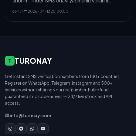
anonim Tinder SMS onayı yapmanın yollarını
keşfedin.
474
2026-04-12 20:00:00
TURONAY
T
Get instant SMS verification numbers from 180+ countries.
Register on WhatsApp, Telegram, Instagram and 500+
services without sharing your real number. Full refund
guaranteed if no code arrives — 24/7 live stock and API
access.
info@turonay.com