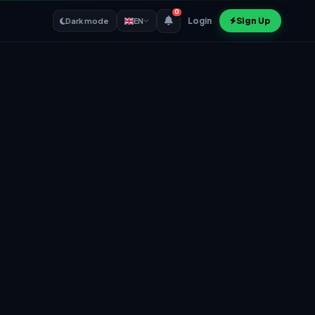
0
Login
Sign Up
Dark mode
EN