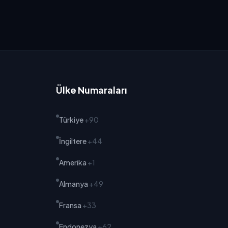
Ülke Numaraları
Türkiye
+90
İngiltere
+44
Amerika
+1
Almanya
+49
Fransa
+33
Endonezya
+62