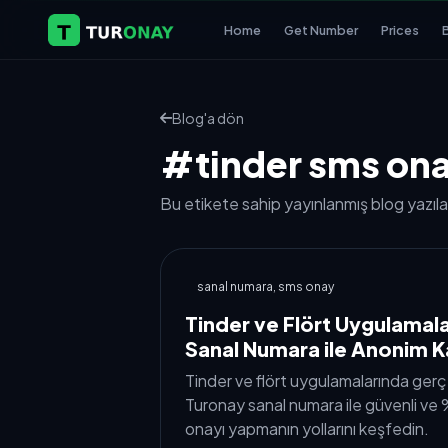
Home
Get Number
Prices
Blog'a dön
#tinder sms on
Bu etikete sahip yayınlanmış blog yazılar
sanal numara, sms onay
Tinder ve Flört Uygulamala
Sanal Numara ile Anonim K
Tinder ve flört uygulamalarında gerç
Turonay sanal numara ile güvenli v
onayı yapmanın yollarını keşfedin.