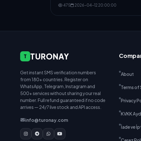
475
2026-04-12 20:00:00
TURONAY
Compa
T
Get instant SMS verification numbers
About
from 180+ countries. Register on
WhatsApp, Telegram, Instagram and
Terms of 
500+ services without sharing your real
number. Full refund guaranteed if no code
Privacy P
arrives — 24/7 live stock and API access.
KVKK Ayd
info@turonay.com
İade ve İpt
Çerez Poli