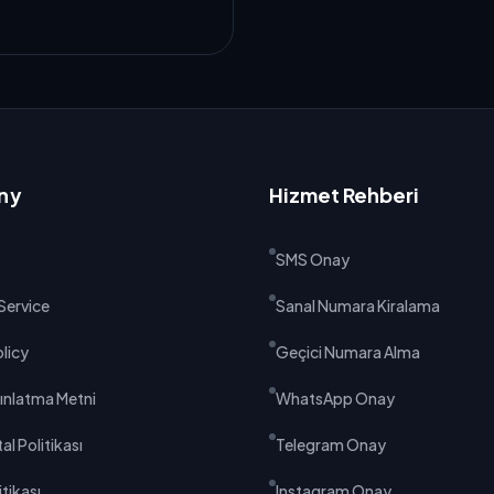
ny
Hizmet Rehberi
SMS Onay
Service
Sanal Numara Kiralama
olicy
Geçici Numara Alma
ınlatma Metni
WhatsApp Onay
al Politikası
Telegram Onay
tikası
Instagram Onay