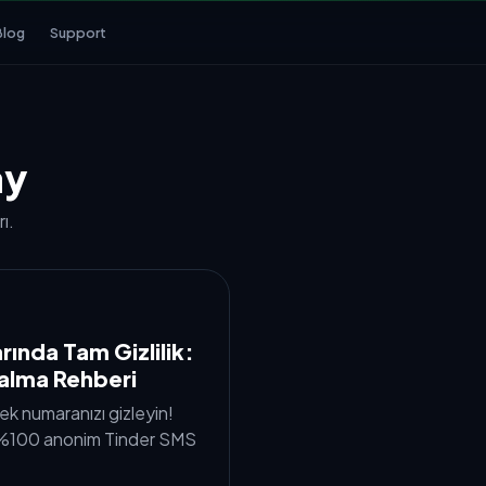
Blog
Support
ay
ı.
rında Tam Gizlilik:
alma Rehberi
ek numaranızı gizleyin!
e %100 anonim Tinder SMS