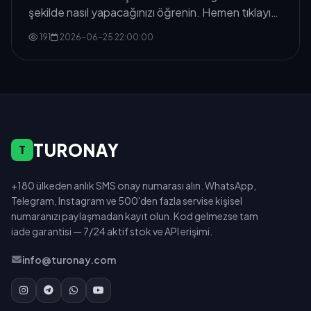
şekilde nasıl yapacağınızı öğrenin. Hemen tıklayın
ve numaranızı alın!
191
2026-06-25 22:00:00
TURONAY
T
+180 ülkeden anlık SMS onay numarası alın. WhatsApp,
Telegram, Instagram ve 500'den fazla servise kişisel
numaranızı paylaşmadan kayıt olun. Kod gelmezse tam
iade garantisi — 7/24 aktif stok ve API erişimi.
info@turonay.com