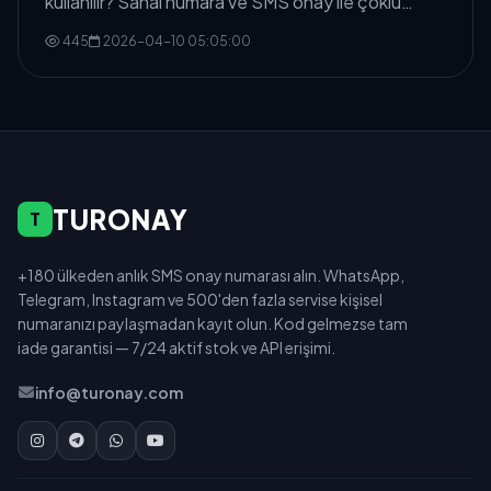
kullanılır? Sanal numara ve SMS onay ile çoklu
hesap yönetimi rehberi.
445
2026-04-10 05:05:00
TURONAY
T
+180 ülkeden anlık SMS onay numarası alın. WhatsApp,
Telegram, Instagram ve 500'den fazla servise kişisel
numaranızı paylaşmadan kayıt olun. Kod gelmezse tam
iade garantisi — 7/24 aktif stok ve API erişimi.
info@turonay.com