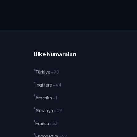
Ülke Numaraları
Türkiye
+90
İngiltere
+44
Amerika
+1
Almanya
+49
Fransa
+33
Endonezya
+62