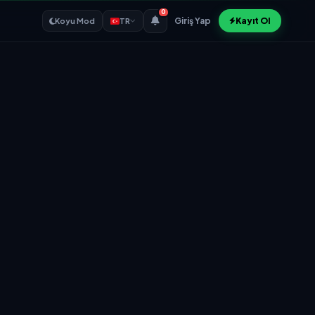
0
Giriş Yap
Kayıt Ol
Koyu Mod
TR