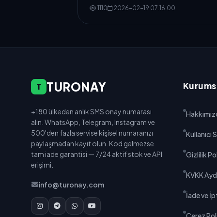
1110
2026-02-19 07:16:00
TURONAY
Kurums
T
+180 ülkeden anlık SMS onay numarası
Hakkımız
alın. WhatsApp, Telegram, Instagram ve
500'den fazla servise kişisel numaranızı
Kullanıcı
paylaşmadan kayıt olun. Kod gelmezse
tam iade garantisi — 7/24 aktif stok ve API
Gizlilik Po
erişimi.
KVKK Ayd
info@turonay.com
İade ve İpt
Çerez Poli