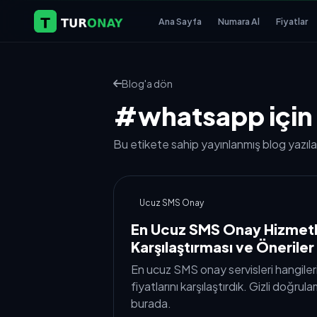
Ana Sayfa
Numara Al
Fiyatlar
Blog'a dön
#whatsapp için s
Bu etikete sahip yayınlanmış blog yazılar
Ucuz SMS Onay
En Ucuz SMS Onay Hizmetle
Karşılaştırması ve Öneriler
En ucuz SMS onay servisleri hangil
fiyatlarını karşılaştırdık. Gizli doğrula
burada.