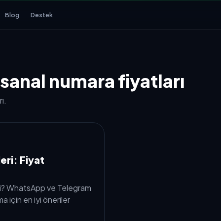
Blog
Destek
anal numara fiyatları
ı.
ri: Fiyat
eri? WhatsApp ve Telegram
ma için en iyi öneriler