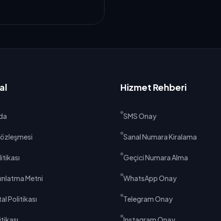
al
Hizmet Rehberi
da
SMS Onay
 Sözleşmesi
Sanal Numara Kiralama
litikası
Geçici Numara Alma
ınlatma Metni
WhatsApp Onay
al Politikası
Telegram Onay
tikası
Instagram Onay