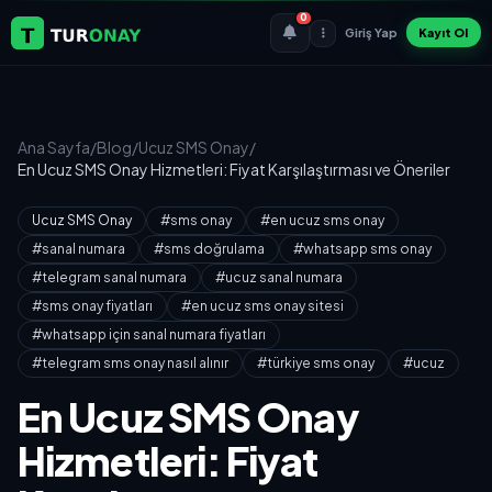
0
Giriş Yap
Kayıt Ol
Ana Sayfa
/
Blog
/
Ucuz SMS Onay
/
En Ucuz SMS Onay Hizmetleri: Fiyat Karşılaştırması ve Öneriler
Ucuz SMS Onay
#sms onay
#en ucuz sms onay
#sanal numara
#sms doğrulama
#whatsapp sms onay
#telegram sanal numara
#ucuz sanal numara
#sms onay fiyatları
#en ucuz sms onay sitesi
#whatsapp için sanal numara fiyatları
#telegram sms onay nasıl alınır
#türkiye sms onay
#ucuz
En Ucuz SMS Onay
Hizmetleri: Fiyat