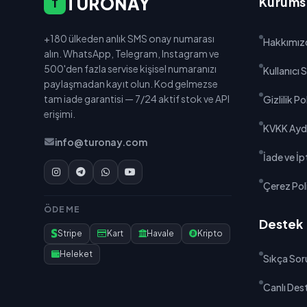
TURONAY
Kurums
T
+180 ülkeden anlık SMS onay numarası
Hakkımız
alın. WhatsApp, Telegram, Instagram ve
500'den fazla servise kişisel numaranızı
Kullanıcı
paylaşmadan kayıt olun. Kod gelmezse
tam iade garantisi — 7/24 aktif stok ve API
Gizlilik Po
erişimi.
KVKK Ayd
info@turonay.com
İade ve İpt
Çerez Poli
ÖDEME
Destek
Stripe
Kart
Havale
Kripto
Heleket
Sıkça Sor
Canlı Des