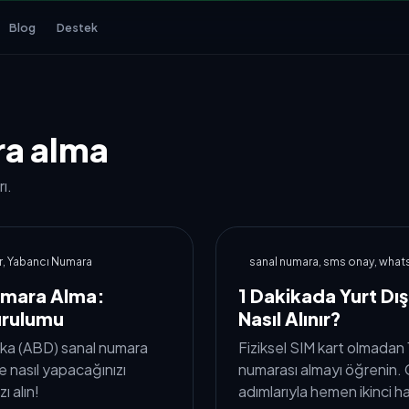
Blog
Destek
a alma
ı.
r, Yabancı Numara
sanal numara, sms onay, wha
umara Alma:
1 Dakikada Yurt D
urulumu
Nasıl Alınır?
ka (ABD) sanal numara
Fiziksel SIM kart olmadan
de nasıl yapacağınızı
numarası almayı öğrenin. G
ı alın!
adımlarıyla hemen ikinci ha