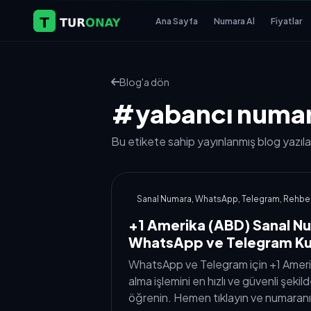
Ana Sayfa
Numara Al
Fiyatlar
Blog'a dön
#yabancı numar
Bu etikete sahip yayınlanmış blog yazılar
Sanal Numara, WhatsApp, Telegram, Rehbe
+1 Amerika (ABD) Sanal N
WhatsApp ve Telegram K
WhatsApp ve Telegram için +1 Ameri
alma işlemini en hızlı ve güvenli şekil
öğrenin. Hemen tıklayın ve numaranız