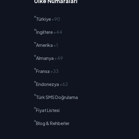
Ülke Numaraları
Türkiye
+90
İngiltere
+44
Amerika
+1
Almanya
+49
Fransa
+33
Endonezya
+62
Türk SMS Doğrulama
Fiyat Listesi
Blog & Rehberler