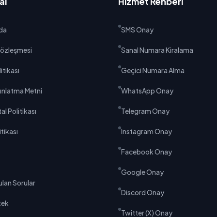
al
Hizmet Rehberi
da
SMS Onay
 Sözleşmesi
Sanal Numara Kiralama
litikası
Geçici Numara Alma
ınlatma Metni
WhatsApp Onay
al Politikası
Telegram Onay
tikası
Instagram Onay
Facebook Onay
Google Onay
ulan Sorular
Discord Onay
tek
Twitter (X) Onay