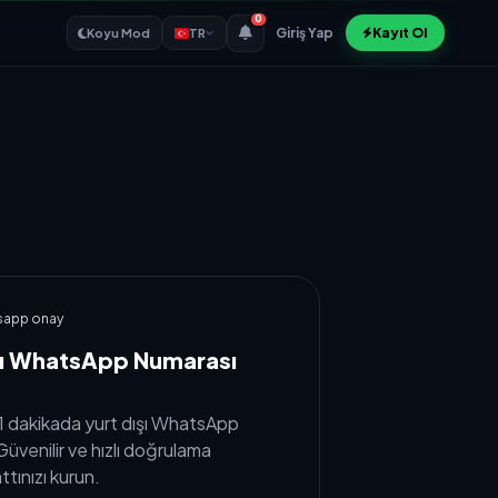
0
Giriş Yap
Kayıt Ol
Koyu Mod
TR
tsapp onay
ışı WhatsApp Numarası
 1 dakikada yurt dışı WhatsApp
üvenilir ve hızlı doğrulama
ttınızı kurun.