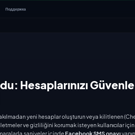
Поддержка
u: Hesaplarınızı Güvenle
akılmadan yeni hesaplar oluşturun veya kilitlenen (Ch
işletmeler ve gizliliğini korumak isteyen kullanıcılar içi
maralarla saniyeler içinde
Facebook SMS onayı
yapın