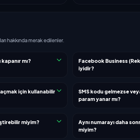
arı hakkında merak edilenler.
 kapanır mı?
Facebook Business (Rekl
iyidir?
çmak için kullanabilir
SMS kodu gelmezse vey
param yanar mı?
tirebilir miyim?
Aynı numarayı daha sonra 
miyim?