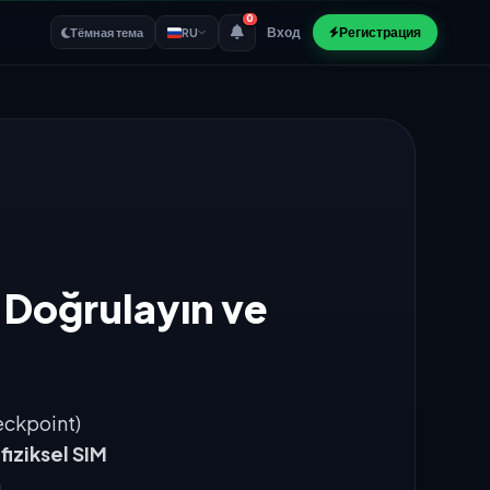
0
Вход
Регистрация
Тёмная тема
RU
 Doğrulayın ve
eckpoint)
n
fiziksel SIM
.