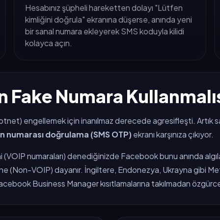
Hesabınız şüpheli hareketten dolayı "Lütfen
kimliğini doğrula" ekranına düşerse, anında yeni
bir sanal numara ekleyerek SMS koduyla kilidi
kolayca açın.
n Fake Numara Kullanmalıs
(botnet) engellemek için inanılmaz derecede agresifleşti. Artı
on numarası doğrulama (SMS OTP)
ekranı karşınıza çıkıyor.
i (VOIP numaraları) denediğinizde Facebook bunu anında algılar 
e (Non-VOIP) dayanır. İngiltere, Endonezya, Ukrayna gibi Meta
acebook Business Manager kısıtlamalarına takılmadan özgürce i