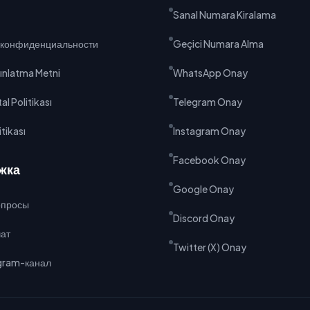
Sanal Numara Kiralama
 конфиденциальности
Geçici Numara Alma
ınlatma Metni
WhatsApp Onay
al Politikası
Telegram Onay
tikası
Instagram Onay
Facebook Onay
жка
Google Onay
опросы
Discord Onay
ат
Twitter (X) Onay
gram-канал