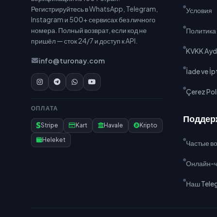
Регистрируйтесь в WhatsApp, Telegram,
Условия
Instagram и 500+ сервисах без личного
номера. Полный возврат, если код не
Политика
пришёл — сток 24/7 и доступ к API.
KVKK Ayd
info@turonay.com
İade ve İpt
Çerez Poli
ОПЛАТА
Поддер
Stripe
Kart
Havale
Kripto
Heleket
Частые в
Онлайн-ч
Наш Tele