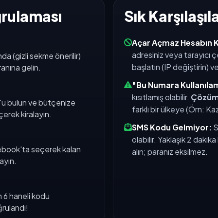
rulaması
Sık Karşılaşı
Açar Açmaz Hesabın 
adresiniz veya tarayıcı ç
 (gizli sekme önerilir)
başlatın (IP değiştirin) ve
anına gelin.
"Bu Numara Kullanıla
kısıtlamış olabilir.
Çözüm
k"u bulun ve bütçenize
farklı bir ülkeye (Örn: Ka
çerek kiralayın.
SMS Kodu Gelmiyor:
S
olabilir. Yaklaşık 2 daki
acebook'ta seçerek kalan
alın; paranız eksilmez.
ayın.
 6 haneli kodu
ğrulandı!