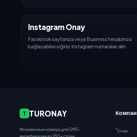
Instagram Onay
Facebook sayfanıza veya Business hesabınıza
bağlayabileceğiniz Instagram numaraları alın.
TURONAY
Компан
T
Мгновенные номера для SMS-
О нас
верификации из 180+ стран.