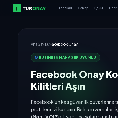
Главная
Номер
Цены
Блог
Ana Sayfa
/
Facebook Onay
BUSINESS MANAGER UYUMLU
Facebook Onay Kod
Kilitleri Aşın
Facebook'un katı güvenlik duvarlarına t
profillerinizi kurtarın. Reklam verenler, 
(Non-VOIP)
altyapısına sahip sanal nu