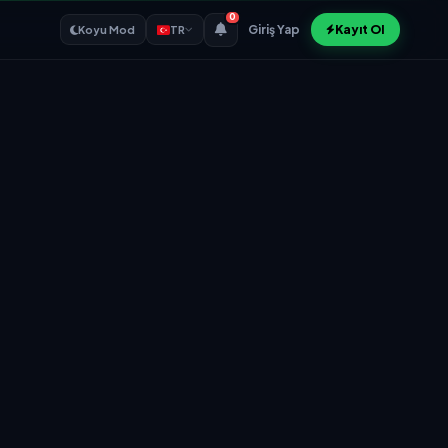
0
Giriş Yap
Kayıt Ol
Koyu Mod
TR