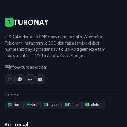
TURONAY
T
+180 ülkeden anlık SMS onay numarası alın. WhatsApp,
Telegram, Instagram ve 500'den fazla servise kişisel
numaranızı paylaşmadan kayıt olun. Kod gelmezse tam
iade garantisi — 7/24 aktif stok ve API erişimi.
info@turonay.com
ÖDEME
Stripe
Kart
Havale
Kripto
Heleket
Kurumsal