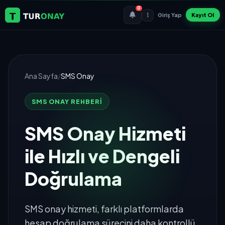
0
Giriş Yap
Kayıt Ol
Ana Sayfa
/
SMS Onay
SMS ONAY REHBERI
SMS Onay Hizmeti
ile Hızlı ve Dengeli
Doğrulama
SMS onay hizmeti, farklı platformlarda
hesap doğrulama sürecini daha kontrollü