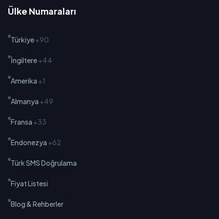
Ülke Numaraları
Türkiye
+90
İngiltere
+44
Amerika
+1
Almanya
+49
Fransa
+33
Endonezya
+62
Türk SMS Doğrulama
Fiyat Listesi
Blog & Rehberler