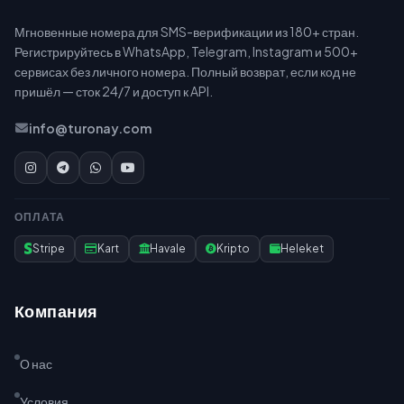
Мгновенные номера для SMS-верификации из 180+ стран.
Регистрируйтесь в WhatsApp, Telegram, Instagram и 500+
сервисах без личного номера. Полный возврат, если код не
пришёл — сток 24/7 и доступ к API.
info@turonay.com
ОПЛАТА
Stripe
Kart
Havale
Kripto
Heleket
Компания
О нас
Условия