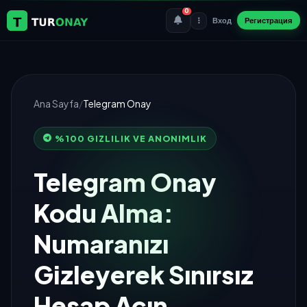
0
Вход
Регистрация
Ana Sayfa
/
Telegram Onay
%100 GIZLILIK VE ANONIMLIK
Telegram Onay
Kodu Alma:
Numaranızı
Gizleyerek Sınırsız
Hesap Açın