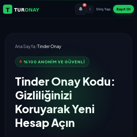
0
Giriş Yap
Kayıt Ol
Ana Sayfa
/
Tinder Onay
%100 ANONIM VE GÜVENLI
Tinder Onay Kodu:
Gizliliğinizi
Koruyarak Yeni
Hesap Açın