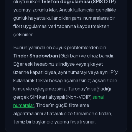
oluştururken
telefon doğrulaması (SMS OTP)
yapmayı zorunlu kılar. Ancak kullanıcılar genellikle
günlük hayatta kullandıkları şahsi numaralarını bir
flört uygulaması veri tabanına kaydetmekten
çekinirler.
Bunun yanında en büyük problemlerden biri
Tinder Shadowban
(Gizli ban) ve cihaz banıdır.
Eğer eski hesabınız silindiyse veya şikayet
üzerine kapatıldıysa, aynı numarayı veya aynı IP'yi
kullanarak tekrar hesap açamazsınız; açsanız bile
kimseyle eşleşemezsiniz. Turonay'ın sağladığı
gerçek SIM kart altyapılı (Non-VOIP)
sanal
numaralar
, Tinder'ın güçlü filtreleme
algoritmalarını atlatarak size tamamen sıfırdan,
temiz bir başlangıç yapma fırsatı sunar.