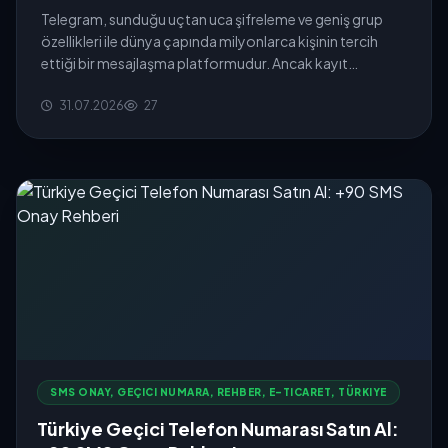
Telegram, sunduğu uçtan uca şifreleme ve geniş grup
özellikleri ile dünya çapında milyonlarca kişinin tercih
ettiği bir mesajlaşma platformudur. Ancak kayıt
aşamasında zorunlu ...
31.07.2026
27
SMS ONAY, GEÇICI NUMARA, REHBER, E-TICARET, TÜRKIYE
Türkiye Geçici Telefon Numarası Satın Al: