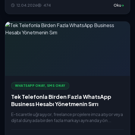
12.04.2026
474
Oku
WHATSAPP ONAY, SMS ONAY
Tek Telefonla Birden Fazla WhatsApp
Business Hesabı Yönetmenin Sırrı
E-ticaretle uğraşıyor, freelance projelere imza atıyor veya
dijital dünyada birden fazla markayı aynı anda yön...