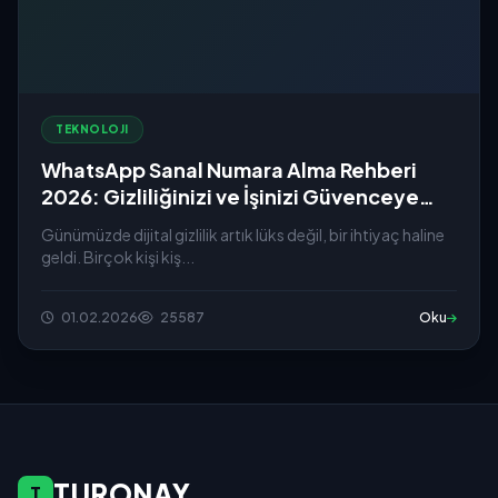
TEKNOLOJI
WhatsApp Sanal Numara Alma Rehberi
2026: Gizliliğinizi ve İşinizi Güvenceye
Alın
Günümüzde dijital gizlilik artık lüks değil, bir ihtiyaç haline
geldi. Birçok kişi kiş...
01.02.2026
25587
Oku
TURONAY
T