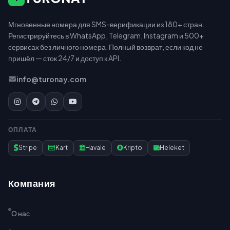
Мгновенные номера для SMS-верификации из 180+ стран.
Регистрируйтесь в WhatsApp, Telegram, Instagram и 500+
сервисах без личного номера. Полный возврат, если код не
пришёл — сток 24/7 и доступ к API.
info@turonay.com
ОПЛАТА
Stripe
Kart
Havale
Kripto
Heleket
Компания
О нас