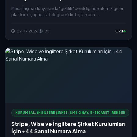
Mesajlaşma dünyasında "gizlilik" denildiğinde akla ilk gelen
platform şüphesiz Telegram'dır. Uçtan uca ...
22.07.2026
95
Oku
KURUMSAL, İNGILTERE ŞIRKET, SMS ONAY, E-TICARET, REHBER
Stripe, Wise ve İngiltere Şirket Kurulumları
İçin +44 Sanal Numara Alma