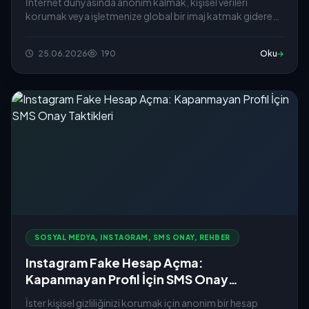
İnternet dünyasında anonim kalmak, kişisel verileri
korumak veya işletmenize global bir imaj katmak giderek
daha &o...
25.06.2026
190
Oku
SOSYAL MEDYA, INSTAGRAM, SMS ONAY, REHBER
Instagram Fake Hesap Açma:
Kapanmayan Profil İçin SMS Onay
Taktikleri
İster kişisel gizliliğinizi korumak için anonim bir hesap