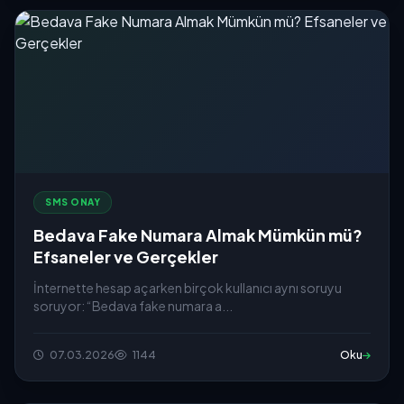
SMS ONAY
Bedava Fake Numara Almak Mümkün mü?
Efsaneler ve Gerçekler
İnternette hesap açarken birçok kullanıcı aynı soruyu
soruyor: “Bedava fake numara a...
07.03.2026
1144
Oku