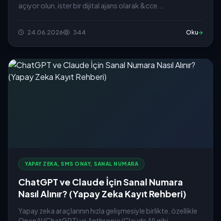
açıyor olun, ister bir dijital ajans olarak &cce...
24.06.2026
344
Oku
YAPAY ZEKA, SMS ONAY, SANAL NUMARA
ChatGPT ve Claude İçin Sanal Numara
Nasıl Alınır? (Yapay Zeka Kayıt Rehberi)
Yapay zeka araçlarının hızla gelişmesiyle birlikte, özellikle
OpenAI (ChatGPT) ve Anthropic (Claude AI) gibi...