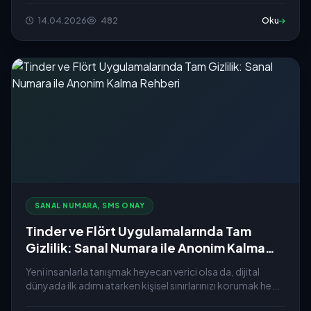
14.04.2026
482
Oku
SANAL NUMARA, SMS ONAY
Tinder ve Flört Uygulamalarında Tam
Gizlilik: Sanal Numara ile Anonim Kalma
Rehberi
Yeni insanlarla tanışmak heyecan verici olsa da, dijital
dünyada ilk adımı atarken kişisel sınırlarınızı korumak he...