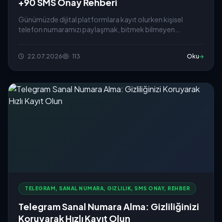
+90 SMS Onay Rehberi
Günümüzde dijital platformlara kayıt olurken kişisel
telefon numaramızı paylaşmak, bitmek bilmeyen
reklam...
22.07.2026
113
Oku
TELEGRAM, SANAL NUMARA, GIZLILIK, SMS ONAY, REHBER
Telegram Sanal Numara Alma: Gizliliğinizi
Koruyarak Hızlı Kayıt Olun