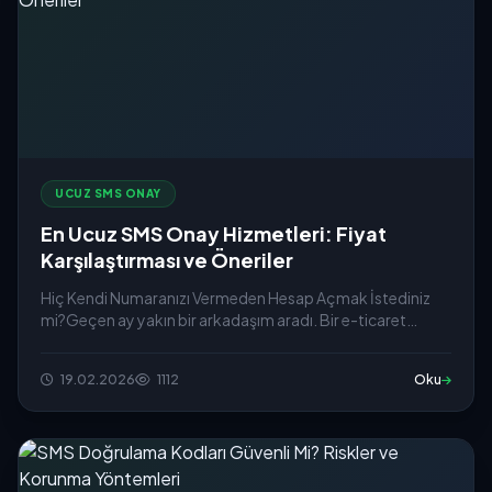
UCUZ SMS ONAY
En Ucuz SMS Onay Hizmetleri: Fiyat
Karşılaştırması ve Öneriler
Hiç Kendi Numaranızı Vermeden Hesap Açmak İstediniz
mi?Geçen ay yakın bir arkadaşım aradı. Bir e-ticaret
sitesine üye ol...
19.02.2026
1112
Oku