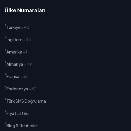
Ülke Numaraları
Türkiye
+90
İngiltere
+44
Amerika
+1
Almanya
+49
Fransa
+33
Endonezya
+62
Türk SMS Doğrulama
Fiyat Listesi
Blog & Rehberler