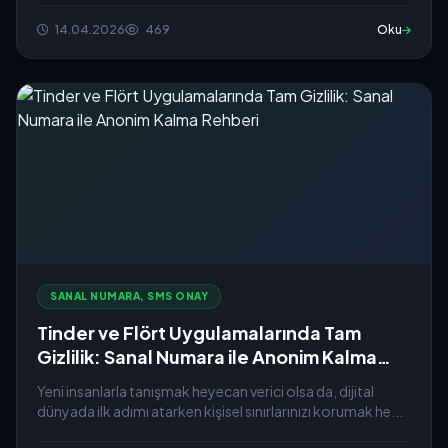
14.04.2026
469
Oku
SANAL NUMARA, SMS ONAY
Tinder ve Flört Uygulamalarında Tam
Gizlilik: Sanal Numara ile Anonim Kalma
Rehberi
Yeni insanlarla tanışmak heyecan verici olsa da, dijital
dünyada ilk adımı atarken kişisel sınırlarınızı korumak he...