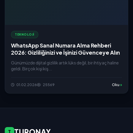
TEKNOLOJI
WhatsApp Sanal Numara Alma Rehberi
2026: Gizliliğinizi ve İşinizi Güvenceye Alın
Günümüzde dijital gizlilik artık lüks değil, bir ihtiyaç haline
geldi. Birçok kişi kiş...
01.02.2026
25569
Oku
TURONAY
T