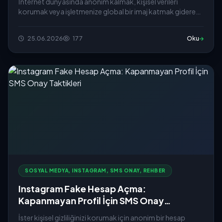
İnternet dünyasında anonim kalmak, kişisel verileri
korumak veya işletmenize global bir imaj katmak giderek
daha &o...
25.06.2026
177
Oku
SOSYAL MEDYA, INSTAGRAM, SMS ONAY, REHBER
Instagram Fake Hesap Açma:
Kapanmayan Profil İçin SMS Onay
Taktikleri
İster kişisel gizliliğinizi korumak için anonim bir hesap