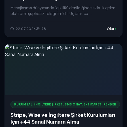
Mesajlaşma dünyasında "gizlilik" denildiğinde akla ilk gelen
platform şüphesiz Telegram'dır. Uçtan uca ...
22.07.2026
78
Oku
KURUMSAL, İNGILTERE ŞIRKET, SMS ONAY, E-TICARET, REHBER
Stripe, Wise ve İngiltere Şirket Kurulumları
İçin +44 Sanal Numara Alma