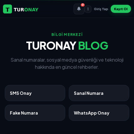
0
Giriş Yap
Kayıt Ol
BİLGİ MERKEZİ
TURONAY
BLOG
Sanal numaralar, sosyal medya güvenliği ve teknoloji
hakkında en güncel rehberler.
SMS Onay
Sanal Numara
Fake Numara
WhatsApp Onay