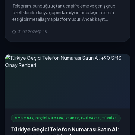
Telegram, sunduğu uçtan uca şifreleme ve geniş grup
özellikleri ile dünya çapında milyonlarca kişinin tercih
ettiği bir mesajlaşma platformudur. Ancak kayıt
aşamasında zorunlu ...
31.07.2026
15
SMS ONAY, GEÇICI NUMARA, REHBER, E-TICARET, TÜRKIYE
Türkiye Geçici Telefon Numarası Satın Al: