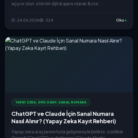
açıyor olun, ister bir dijital ajans olarak &cce...
24.06.2026
324
Oku
YAPAY ZEKA, SMS ONAY, SANAL NUMARA
ChatGPT ve Claude İçin Sanal Numara
Nasıl Alınır? (Yapay Zeka Kayıt Rehberi)
Yapay zeka araçlarının hızla gelişmesiyle birlikte, özellikle
OpenAI (ChatGPT) ve Anthropic (Claude AI) gibi...