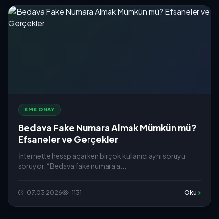
SMS ONAY
Bedava Fake Numara Almak Mümkün mü?
Efsaneler ve Gerçekler
İnternette hesap açarken birçok kullanıcı aynı soruyu
soruyor: “Bedava fake numara a...
07.03.2026
1131
Oku