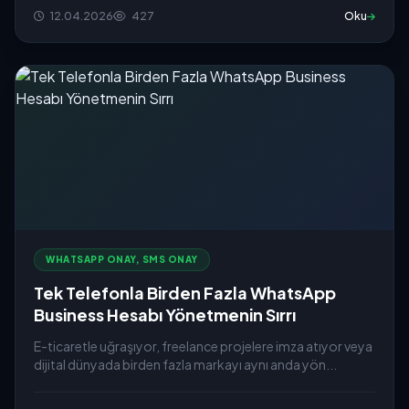
12.04.2026
427
Oku
WHATSAPP ONAY, SMS ONAY
Tek Telefonla Birden Fazla WhatsApp
Business Hesabı Yönetmenin Sırrı
E-ticaretle uğraşıyor, freelance projelere imza atıyor veya
dijital dünyada birden fazla markayı aynı anda yön...