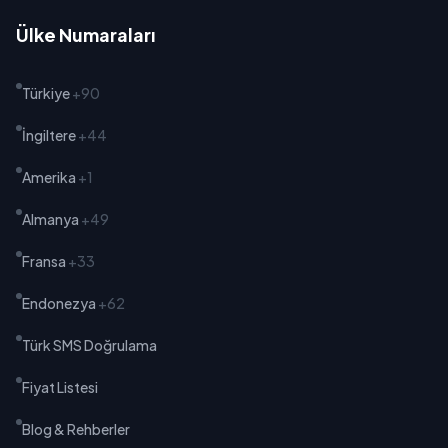
Ülke Numaraları
Türkiye
+90
İngiltere
+44
Amerika
+1
Almanya
+49
Fransa
+33
Endonezya
+62
Türk SMS Doğrulama
Fiyat Listesi
Blog & Rehberler