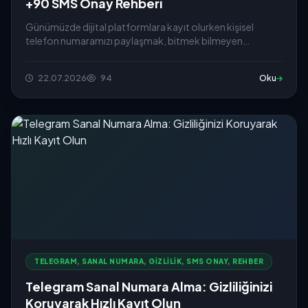
+90 SMS Onay Rehberi
Günümüzde dijital platformlara kayıt olurken kişisel
telefon numaramızı paylaşmak, bitmek bilmeyen
reklam...
22.07.2026
94
Oku
TELEGRAM, SANAL NUMARA, GIZLILIK, SMS ONAY, REHBER
Telegram Sanal Numara Alma: Gizliliğinizi
Koruyarak Hızlı Kayıt Olun