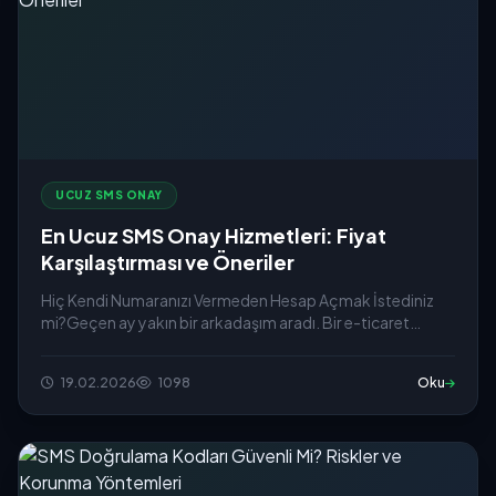
UCUZ SMS ONAY
En Ucuz SMS Onay Hizmetleri: Fiyat
Karşılaştırması ve Öneriler
Hiç Kendi Numaranızı Vermeden Hesap Açmak İstediniz
mi?Geçen ay yakın bir arkadaşım aradı. Bir e-ticaret
sitesine üye ol...
19.02.2026
1098
Oku