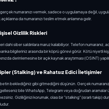
a gerçek numaranızı vermek, sadece o uygulamaya değil, uygul
 açıklarına da numaranızı teslim etmek anlamına gelir.
işisel Gizlilik Riskleri
eri dahi siber saldırılara maruz kalabiliyor. Telefon numaranız, 
anka bilgileriniz arasında bir köprü görevi görür. Kötü niyetli kiş
ınızda derinlemesine bir açık kaynak araştırması (OSINT) yapılm
ler (Stalking) ve Rahatsız Edici İletişimler
ohbetin beklediğiniz gibi gitmediğini düşünün. Gerçek numaranızı
gelleseniz bile WhatsApp, Telegram veya doğrudan aramalar 
siniz. Gizliliğinizi korumak, olası bir "stalking" (ısrarlı takip)
ludur.