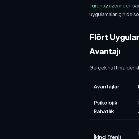
Turonay üzerinden
sad
uygulamalar için de so
Flört Uygula
Avantajı
Gerçek hattınızı denkl
Avantajlar
Psikolojik
Rahatlık
İkinci (Yeni)