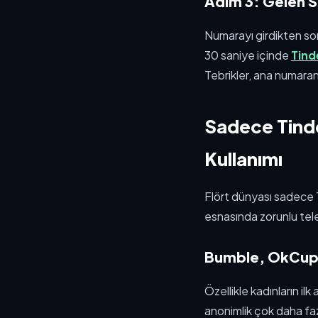
Adım 3: Gelen 
Numarayı girdikten son
30 saniye içinde
Tind
Tebrikler, ana numaran
Sadece Tinde
Kullanımı
Flört dünyası sadece T
esnasında zorunlu tel
Bumble, OkCup
Özellikle kadınların 
anonimlik çok daha faz