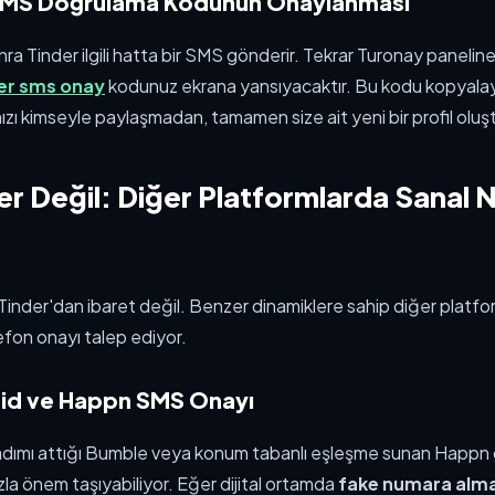
SMS Doğrulama Kodunun Onaylanması
ra Tinder ilgili hatta bir SMS gönderir. Tekrar Turonay panelin
er sms onay
kodunuz ekrana yansıyacaktır. Bu kodu kopyalayıp
ızı kimseyle paylaşmadan, tamamen size ait yeni bir profil olu
r Değil: Diğer Platformlarda Sanal
inder'dan ibaret değil. Benzer dinamiklere sahip diğer platfor
efon onayı talep ediyor.
id ve Happn SMS Onayı
ilk adımı attığı Bumble veya konum tabanlı eşleşme sunan Happn
la önem taşıyabiliyor. Eğer dijital ortamda
fake numara alm