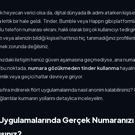
k heyecan verici olsa da, dijital dünyada ilk adımı atarken kişisel
ritik bir hale geldi. Tinder, Bumble veya Happn gibi platforml
lu telefon numarası ekranı, haklı olarak birçok kullanıcıyı tedirg
ı veya ailenizin bildiği kişisel hattınızı hiç tanımadığınız profiller
mek zorunda değilsiniz.
ranızdaki iletişim henüz güven aşamasına geçmediyse, ana numar
m bu noktada,
numara gözükmeden tinder kullanma
hayali
mlık veya geçici hatlar devreye giriyor.
zi sıfıra indirerek flört uygulamalarında nasıl anonim kalabilirsiniz?
lantılar kurmanın yollarını detaylıca inceleyelim.
 Uygulamalarında Gerçek Numaranızı
sınız?