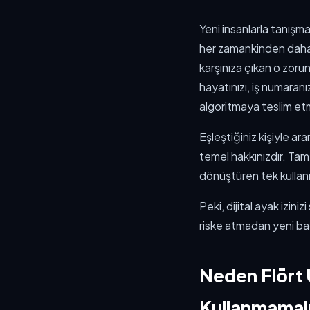
Yeni insanlarla tanışma
her zamankinden daha k
karşınıza çıkan o zorun
hayatınızı, iş numaranız
algoritmaya teslim et
Eşleştiğiniz kişiyle a
temel hakkınızdır. Ta
dönüştüren tek kullanı
Peki, dijital ayak izini
riske atmadan yeni bağ
Neden Flört
Kullanmamalı