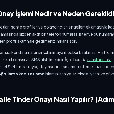
nay İşlemi Nedir ve Neden Gereklid
otları, sahte profilleri ve dolandırıcıları engellemek amacıyla k
 aşamasında sizden aktif bir telefon numarası ister ve bu numaray
n profili aktif hale getirmeniz imkansızdır.
arı sizi kendi numaranızı kullanmaya mecbur bırakmaz. Platfo
size ait olması ve SMS alabilmesidir. İşte burada
sanal numara
t
iziksel SIM karta ihtiyaç duymadan, tamamen internet üzerinden
oğrulama kodu atlama
işlemini saniyeler içinde, yasal ve güve
 ile Tinder Onayı Nasıl Yapılır? (Adı