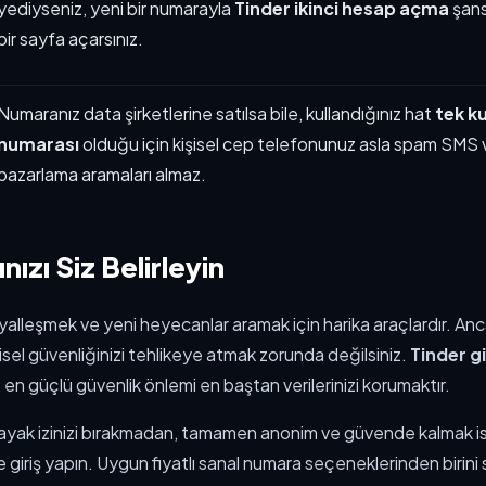
yediyseniz, yeni bir numarayla
Tinder ikinci hesap açma
şans
bir sayfa açarsınız.
Numaranız data şirketlerine satılsa bile, kullandığınız hat
tek ku
numarası
olduğu için kişisel cep telefonunuz asla spam SMS v
pazarlama aramaları almaz.
rınızı Siz Belirleyin
yalleşmek ve yeni heyecanlar aramak için harika araçlardır. An
sel güvenliğinizi tehlikeye atmak zorunda değilsiniz.
Tinder gi
 en güçlü güvenlik önlemi en baştan verilerinizi korumaktır.
a ayak izinizi bırakmadan, tamamen anonim ve güvende kalmak 
 giriş yapın. Uygun fiyatlı sanal numara seçeneklerinden birini