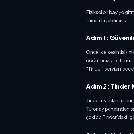
Fiziksel bir bayiye gi
tamamlayabilirsiniz:
Adım 1: Güvenil
Öncelikle kesintisiz hi
doğrulama platformu
"Tinder" servisini seç
Adım 2: Tinder 
Tinder uygulamasını in
Turonay panelinden sa
şekilde Tinder'daki ilgi