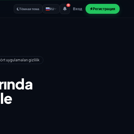
0
Вход
Регистрация
Тёмная тема
RU
ört uygulamaları gizlilik
rında
le