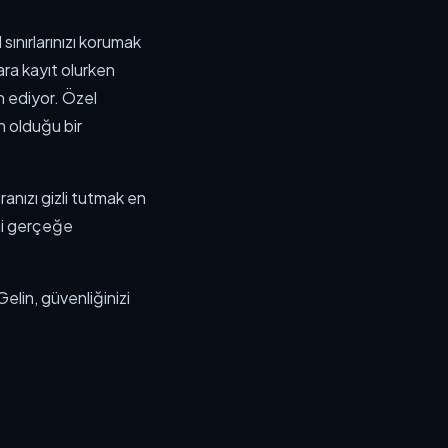
 sınırlarınızı korumak
ara kayıt olurken
in ediyor. Özel
in olduğu bir
anızı gizli tutmak en
ni gerçeğe
 Gelin, güvenliğinizi