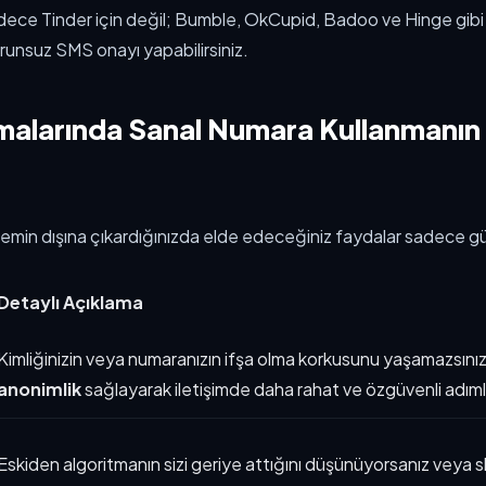
ece Tinder için değil; Bumble, OkCupid, Badoo ve Hinge gibi
runsuz SMS onayı yapabilirsiniz.
malarında Sanal Numara Kullanmanın
emin dışına çıkardığınızda elde edeceğiniz faydalar sadece güve
Detaylı Açıklama
Kimliğinizin veya numaranızın ifşa olma korkusunu yaşamazsı
anonimlik
sağlayarak iletişimde daha rahat ve özgüvenli adımlar
Eskiden algoritmanın sizi geriye attığını düşü
nüyorsanız veya