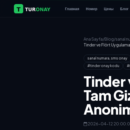
Главная
Номер
Цены
Блог
Ana Sayfa
/
Blog
/
sanal n
Tinder ve Flört Uygulama
sanal numara, sms onay
#tinder onay kodu
#
Tinder
Tam Giz
Anonim
2026-04-12 20:00: