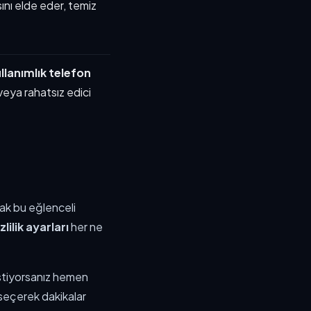
ını elde eder, temiz
llanımlık telefon
eya rahatsız edici
cak bu eğlenceli
zlilik ayarları
her ne
istiyorsanız hemen
 seçerek dakikalar