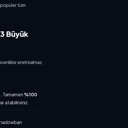
 popüler tüm
 3 Büyük
nlikle sınırlı kalmaz.
nız. Tamamen
%100
 atabilirsiniz.
 shadowban