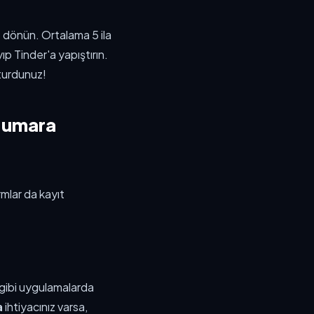
e dönün. Ortalama 5 ila
 Tinder'a yapıştırın.
şturdunuz!
 Numara
mlar da kayıt
 gibi uygulamalarda
a
ihtiyacınız varsa,