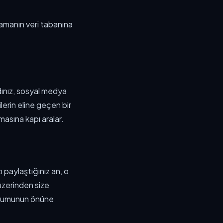
amanın veri tabanına
adınız, sosyal medya
ilerin eline geçen bir
asına kapı aralar.
 paylaştığınız an, o
üzerinden size
 durumunun önüne