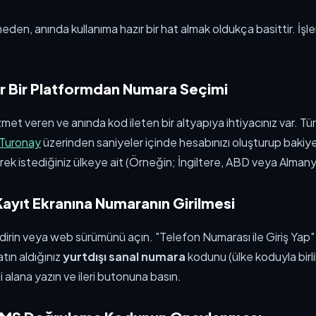
tmeden, anında kullanıma hazır bir hat almak oldukça basittir. İş
ir Bir Platformdan Numara Seçimi
zmet veren ve anında kod ileten bir altyapıya ihtiyacınız var. Tü
Turonay
üzerinden saniyeler içinde hesabınızı oluşturup bakiy
erek istediğiniz ülkeye ait (Örneğin; İngiltere, ABD veya Almanya
Kayıt Ekranına Numaranın Girilmesi
dirin veya web sürümünü açın. "Telefon Numarası ile Giriş Yap"
tın aldığınız
yurtdışı sanal numara
kodunu (ülke koduyla birlik
li alana yazın ve ileri butonuna basın.