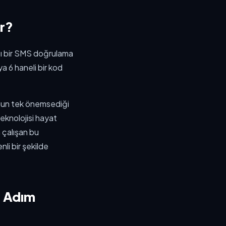
ir?
atı bir SMS doğrulama
a 6 haneli bir kod
rmun tek önemsediği
eknolojisi hayat
 çalışan bu
nli bir şekilde
m Adım