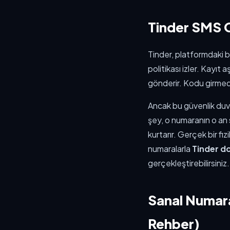
Tinder SMS O
Tinder, platformdaki b
politikası izler. Kayıt
gönderir. Kodu girmede
Ancak bu güvenlik duv
şey, o numaranın o an 
kurtarır. Gerçek bir f
numaralarla
Tinder d
gerçekleştirebilirsiniz.
Sanal Numara
Rehber)