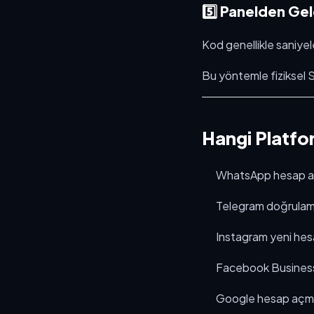
5️⃣ Panelden Ge
Kod genellikle saniyel
Bu yöntemle fiziksel 
Hangi Platfo
WhatsApp hesap 
Telegram doğrula
Instagram yeni he
Facebook Busines
Google hesap aç