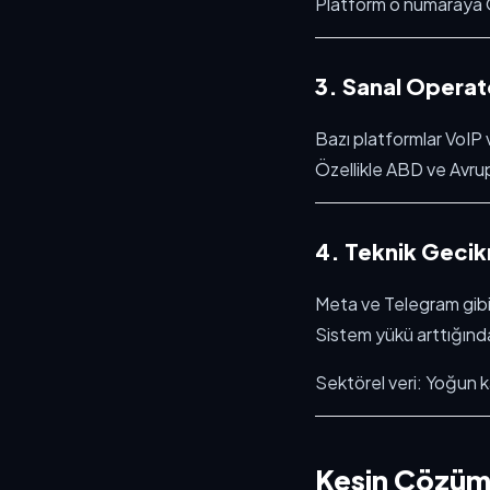
Platform o numaraya OT
3. Sanal Operatö
Bazı platformlar VoI
Özellikle ABD ve Avrupa
4. Teknik Gecik
Meta ve Telegram gibi
Sistem yükü arttığın
Sektörel veri: Yoğun 
Kesin Çözüm