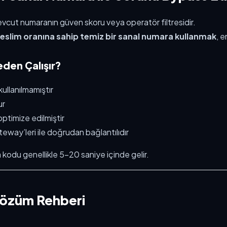
ut numaranın güven skoru veya operatör filtresidir.
eslim oranına sahip temiz bir sanal numara kullanmak
, e
den Çalışır?
llanılmamıştır
ur
ptimize edilmiştir
eway’leri ile doğrudan bağlantılıdır
odu genellikle 5–20 saniye içinde gelir.
özüm Rehberi