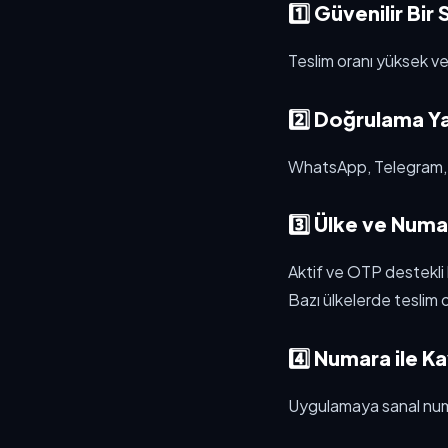
1️⃣ Güvenilir Bi
Teslim oranı yüksek ve
2️⃣ Doğrulama 
WhatsApp, Telegram, I
3️⃣ Ülke ve Numa
Aktif ve OTP destekli 
Bazı ülkelerde teslim 
4️⃣ Numara ile K
Uygulamaya sanal numa