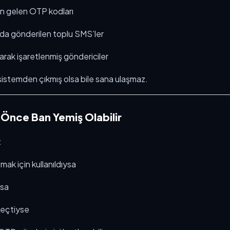
den gelen OTP kodları
nda gönderilen toplu SMS’ler
rak işaretlenmiş göndericiler
istemden çıkmış olsa bile sana ulaşmaz.
Önce Ban Yemiş Olabilir
:
ak için kullanıldıysa
ysa
geçtiyse