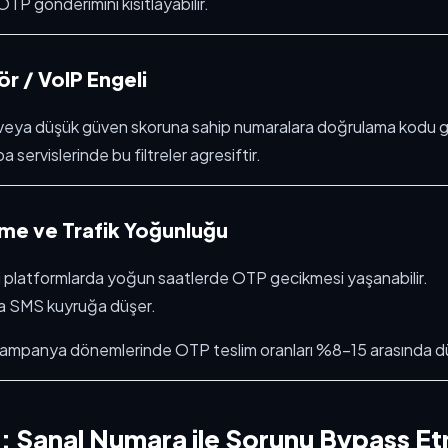
P gönderimini kısıtlayabilir.
r / VoIP Engeli
P veya düşük güven skoruna sahip numaralara doğrulama kodu
 servislerinde bu filtreler agresiftir.
me ve Trafik Yoğunluğu
 platformlarda yoğun saatlerde OTP gecikmesi yaşanabilir.
da SMS kuyruğa düşer.
kampanya dönemlerinde OTP teslim oranları %8–15 arasında düş
: Sanal Numara ile Sorunu Bypass E