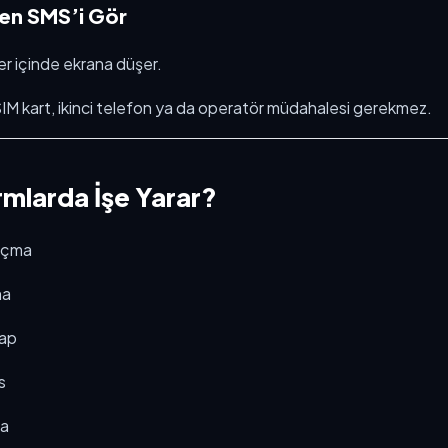
len SMS’i Gör
er içinde ekrana düşer.
SIM kart, ikinci telefon ya da operatör müdahalesi gerekmez.
rmlarda İşe Yarar?
açma
ma
sap
s
ma