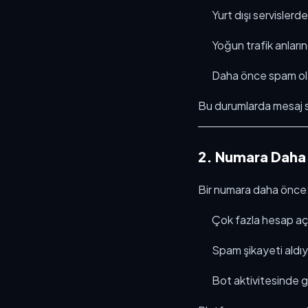
Yurt dışı servisler
Yoğun trafik anları
Daha önce spam ola
Bu durumlarda mesaj s
2. Numara Daha 
Bir numara daha önce
Çok fazla hesap açm
Spam şikayeti aldı
Bot aktivitesinde 