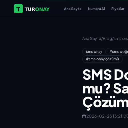
Ana Sayfa
Numara Al
Fiyatlar
Ana Sayfa
/
Blog
/
sms on
sms onay
#sms doğr
#sms onay çözümü
SMS Do
mu? Sa
Çözü
2026-02-28 13:21:0