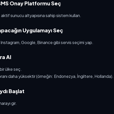
r SMS Onay Platformu Seç
 aktif sunucu altyapısına sahip sistem kullan.
Yapacağın Uygulamayı Seç
nstagram, Google, Binance gibi servis seçimi yap.
ra Al
bir ülke seç.
oranı daha yüksektir (örneğin: Endonezya, İngiltere, Hollanda).
aydı Başlat
rayı gir.