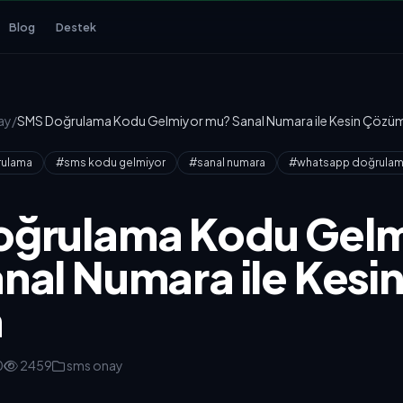
Blog
Destek
ay
/
SMS Doğrulama Kodu Gelmiyor mu? Sanal Numara ile Kesin Çözü
ulama
#sms kodu gelmiyor
#sanal numara
#whatsapp doğrula
ğrulama Kodu Gelm
nal Numara ile Kesi
m
0
2459
sms onay