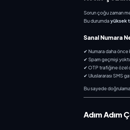
Sorun çoğu zaman mevc
Bu durumda
yüksek t
Sanal Numara Ne
✔ Numara daha önce ku
✔ Spam geçmişi yokt
✔ OTP trafiğine özel o
✔ Uluslararası SMS gat
Bu sayede doğrulama k
Adım Adım Ç