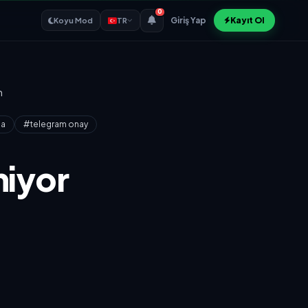
0
Giriş Yap
Kayıt Ol
Koyu Mod
TR
m
ma
#telegram onay
iyor
n