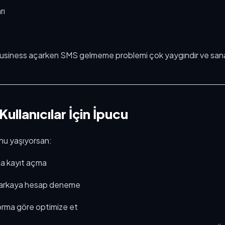
rı
usiness açarken SMS gelmeme problemi çok yaygındır ve sana
ullanıcılar İçin İpucu
nu yaşıyorsan:
ıda kayıt açma
a arkaya hesap deneme
forma göre optimize et