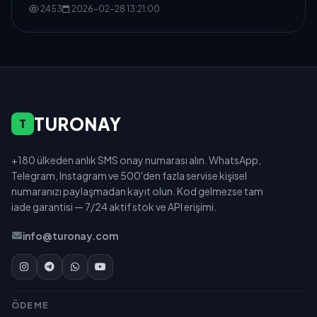
2453
2026-02-28 13:21:00
TURONAY
T
+180 ülkeden anlık SMS onay numarası alın. WhatsApp,
Telegram, Instagram ve 500'den fazla servise kişisel
numaranızı paylaşmadan kayıt olun. Kod gelmezse tam
iade garantisi — 7/24 aktif stok ve API erişimi.
info@turonay.com
ÖDEME