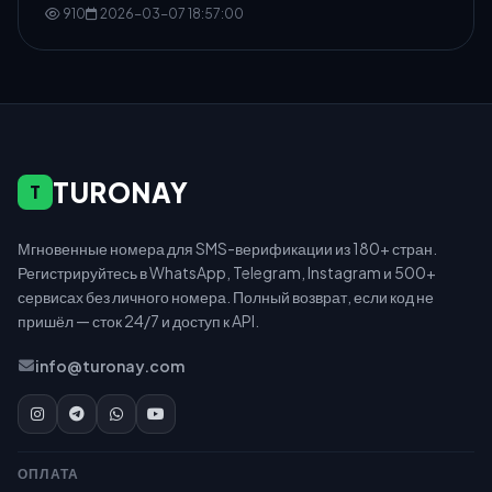
910
2026-03-07 18:57:00
TURONAY
T
Мгновенные номера для SMS-верификации из 180+ стран.
Регистрируйтесь в WhatsApp, Telegram, Instagram и 500+
сервисах без личного номера. Полный возврат, если код не
пришёл — сток 24/7 и доступ к API.
info@turonay.com
ОПЛАТА