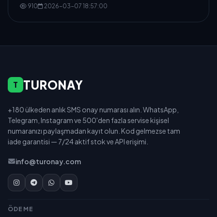
910
2026-03-07 18:57:00
TURONAY
T
+180 ülkeden anlık SMS onay numarası alın. WhatsApp,
Telegram, Instagram ve 500'den fazla servise kişisel
numaranızı paylaşmadan kayıt olun. Kod gelmezse tam
iade garantisi — 7/24 aktif stok ve API erişimi.
info@turonay.com
ÖDEME