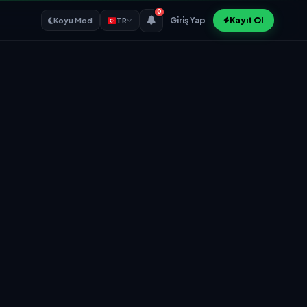
0
Giriş Yap
Kayıt Ol
Koyu Mod
TR