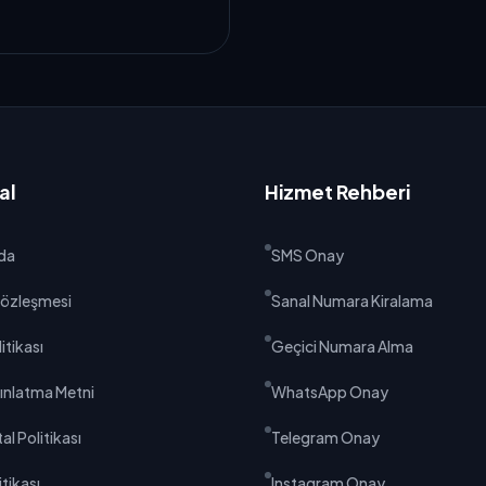
al
Hizmet Rehberi
da
SMS Onay
 Sözleşmesi
Sanal Numara Kiralama
litikası
Geçici Numara Alma
ınlatma Metni
WhatsApp Onay
al Politikası
Telegram Onay
tikası
Instagram Onay