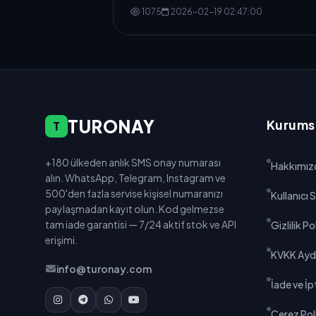
1075
2026-02-19 02:47:00
TURONAY
Kurums
T
+180 ülkeden anlık SMS onay numarası
Hakkımız
alın. WhatsApp, Telegram, Instagram ve
500'den fazla servise kişisel numaranızı
Kullanıcı
paylaşmadan kayıt olun. Kod gelmezse
tam iade garantisi — 7/24 aktif stok ve API
Gizlilik Po
erişimi.
KVKK Ayd
info@turonay.com
İade ve İpt
Çerez Poli