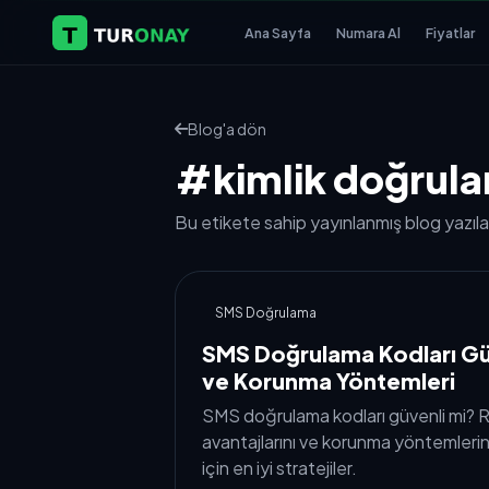
Ana Sayfa
Numara Al
Fiyatlar
Blog'a dön
#kimlik doğrula
Bu etikete sahip yayınlanmış blog yazılar
SMS Doğrulama
SMS Doğrulama Kodları Güv
ve Korunma Yöntemleri
SMS doğrulama kodları güvenli mi? Ri
avantajlarını ve korunma yöntemlerin
için en iyi stratejiler.