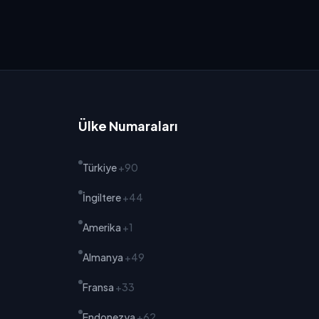
Ülke Numaraları
Türkiye
+90
İngiltere
+44
Amerika
+1
Almanya
+49
Fransa
+33
Endonezya
+62