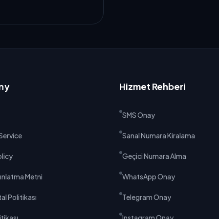
ny
Hizmet Rehberi
SMS Onay
Service
Sanal Numara Kiralama
olicy
Geçici Numara Alma
ınlatma Metni
WhatsApp Onay
al Politikası
Telegram Onay
tikası
Instagram Onay