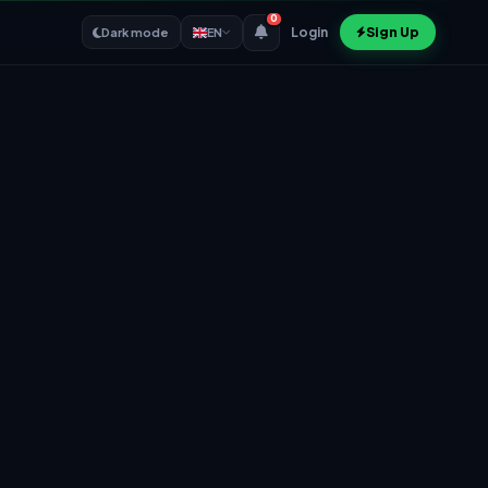
0
Login
Sign Up
Dark mode
EN