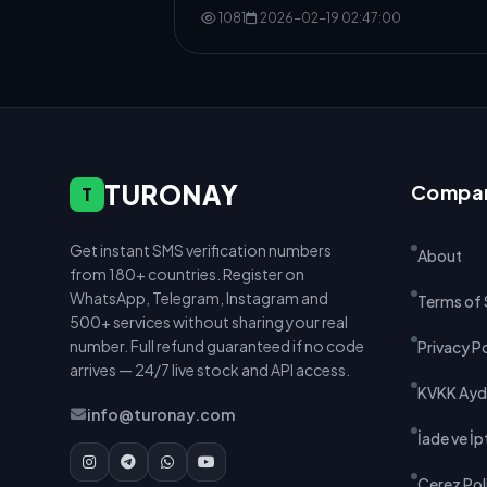
1081
2026-02-19 02:47:00
TURONAY
Compa
T
Get instant SMS verification numbers
About
from 180+ countries. Register on
WhatsApp, Telegram, Instagram and
Terms of 
500+ services without sharing your real
number. Full refund guaranteed if no code
Privacy P
arrives — 24/7 live stock and API access.
KVKK Ayd
info@turonay.com
İade ve İpt
Çerez Poli