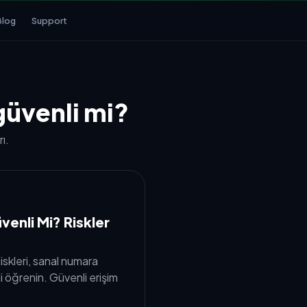
Blog
Support
üvenli mi?
ı.
enli Mi? Riskler
skleri, sanal numara
i öğrenin. Güvenli erişim