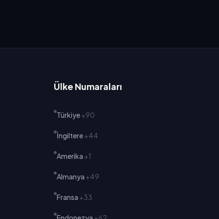
Ülke Numaraları
Türkiye
+90
İngiltere
+44
Amerika
+1
Almanya
+49
Fransa
+33
Endonezya
+62