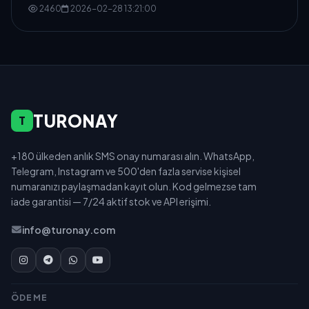
2460
2026-02-28 13:21:00
TURONAY
T
+180 ülkeden anlık SMS onay numarası alın. WhatsApp,
Telegram, Instagram ve 500'den fazla servise kişisel
numaranızı paylaşmadan kayıt olun. Kod gelmezse tam
iade garantisi — 7/24 aktif stok ve API erişimi.
info@turonay.com
ÖDEME