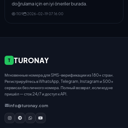
doğrulama için en iyi öneriler burada.
1109
2026-02-19 07:16:00
TURONAY
T
Мгновенные номера для SMS-верификации из 180+ стран.
Регистрируйтесь в WhatsApp, Telegram, Instagram и 500+
сервисах без личного номера. Полный возврат, если код не
пришёл — сток 24/7 и доступ к API.
info@turonay.com