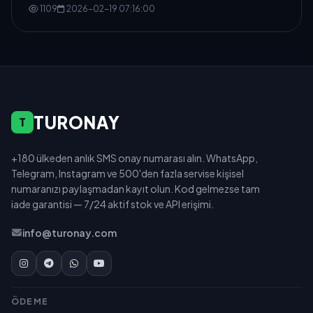
1109
2026-02-19 07:16:00
TURONAY
T
+180 ülkeden anlık SMS onay numarası alın. WhatsApp,
Telegram, Instagram ve 500'den fazla servise kişisel
numaranızı paylaşmadan kayıt olun. Kod gelmezse tam
iade garantisi — 7/24 aktif stok ve API erişimi.
info@turonay.com
ÖDEME