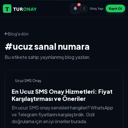
0
Giriş Yap
Kayıt Ol
Blog'a dön
#ucuz sanal numara
Bu etikete sahip yayınlanmış blog yazıları.
Ucuz SMS Onay
En Ucuz SMS Onay Hizmetleri: Fiyat
Karşılaştırması ve Öneriler
En ucuz SMS onay servisleri hangileri? WhatsApp
ve Telegram fiyatlarını karşılaştırdık. Gizli
doğrulama için en iyi öneriler burada.