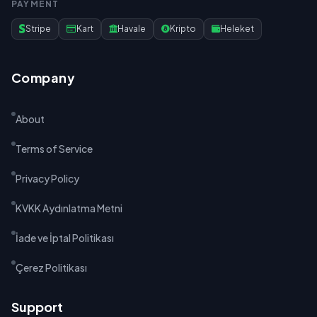
PAYMENT
Stripe
Kart
Havale
Kripto
Heleket
Company
About
Terms of Service
Privacy Policy
KVKK Aydınlatma Metni
İade ve İptal Politikası
Çerez Politikası
Support