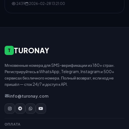
2439
2026-02-28 13:21:00
TURONAY
T
Мгновенные номера для SMS-верификации из 180+ стран.
Регистрируйтесь в WhatsApp, Telegram, Instagram и 500+
сервисах без личного номера. Полный возврат, если код не
пришёл — сток 24/7 и доступ к API.
info@turonay.com
ОПЛАТА