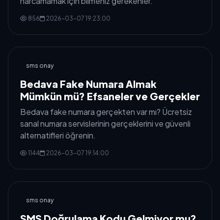
harcamamak için bilmeniz gerekenler.
856
2026-03-07 19:23:00
sms onay
Bedava Fake Numara Almak
Mümkün mü? Efsaneler ve Gerçekler
Bedava fake numara gerçekten var mı? Ücretsiz
sanal numara servislerinin gerçeklerini ve güvenli
alternatifleri öğrenin.
1144
2026-03-07 19:14:00
sms onay
SMS Doğrulama Kodu Gelmiyor mu?