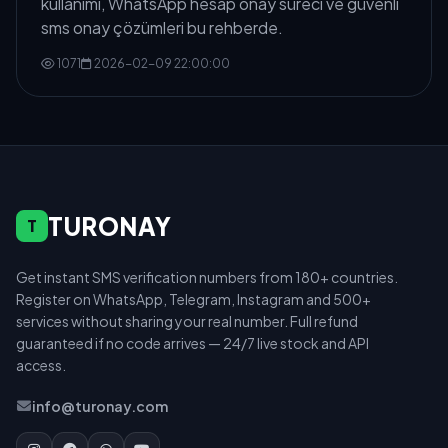
kullanımı, WhatsApp hesap onay süreci ve güvenli
sms onay çözümleri bu rehberde.
1071
2026-02-09 22:00:00
TURONAY
T
Get instant SMS verification numbers from 180+ countries.
Register on WhatsApp, Telegram, Instagram and 500+
services without sharing your real number. Full refund
guaranteed if no code arrives — 24/7 live stock and API
access.
info@turonay.com